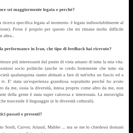
ance sei maggiormente legata e perché?
ricerca specifica legata al momento. è legata indissolubilmente al 
zione). Forse è proprio per questo che mi rimane molto difficile 
 altra..
lla performance in Iran, che tipo di feedback hai ricevuto?
ienze più interessanti dal punto di vista umano di tutta la mia vita. 
estioni socio politiche (anche se credo fortemente che tutto sia 
ocietà qualunquista siamo abituati a fare di tutt'erba un fascio ed a 
n tv. E' stata un'esperienza grandiosa soprattutto perché ho avuto 
ro da me, ossia la diversità, intesa proprio come altro da me, non 
rte della gente è stata super calorosa e interessata. La meraviglia 
he trascende il linguaggio (e le diversità culturali).
tici passati e presenti?
o Sordi, Carver, Artaud, Mahler ... ma se me lo chiedessi domani 