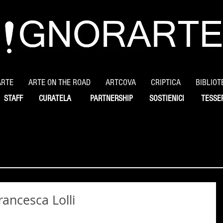
ARTE
ARTE ON THE ROAD
ARTCOVA
CRIPTICA
BIBLIOT
STAFF
CURATELA
PARTNERSHIP
SOSTIENICI
TESSE
Francesca Lolli