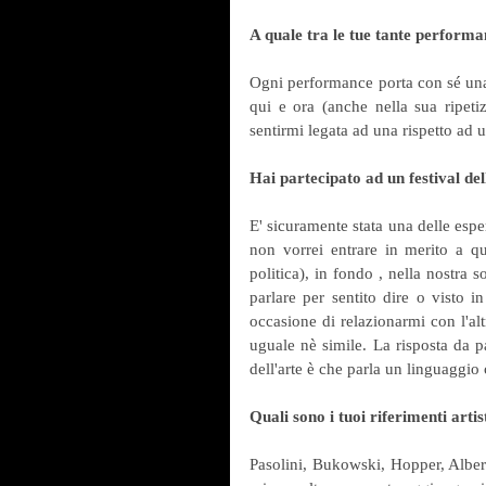
A quale tra le tue tante perform
Ogni performance porta con sé una 
qui e ora (anche nella sua ripeti
sentirmi legata ad una rispetto ad un
Hai partecipato ad un festival de
E' sicuramente stata una delle esper
non vorrei entrare in merito a qu
politica), in fondo , nella nostra s
parlare per sentito dire o visto i
occasione di relazionarmi con l'alt
uguale nè simile. La risposta da pa
dell'arte è che parla un linguaggio c
Quali sono i tuoi riferimenti artis
Pasolini, Bukowski, Hopper, Albert