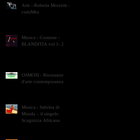
Arte - Roberta Morzetti -
cutisMea
Musica - Costume -
BLANDITIA vol 1- 2
OSMOSI - Risonanze
d'arte contemporanea
Musica - Sabrina di
Monda – il singolo
Scugnizza Africana