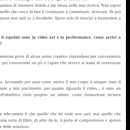
aniera di rimanere fedele a me stessa nella mia ricerca. Non saprei 
ello che cerco di fare è continuare a camminare, ricercare. Se poi 
ione non sarò io a deciderlo. Spero solo di riuscire a trasmettere a 
i ti esprimi sono la video art e la performance, come arrivi a 
e?
temente prive di alcun senso creativo risponderei per convenienza 
per conoscermi un pò e capire che invece si tratta di ossessione 
, lavorando per anni come attrice il mio corpo è sempre stato il 
are a mio piacimento. per quanto riguarda il video... è stato un 
dell'obiettivo (non proprio un attimo come formazione tecnica 
a telecamera è che quello che lei vede non sarà mai quello che 
na sorta di filtro, di altro da te, ti porta al compromesso e spesso 
 delle relazioni.