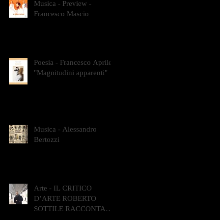
Musica - Preview -
Francesco Mascio
Poesia - Francesco Aprile -
"Magnitudini apparenti"
Musica - Alessandro
Bertozzi
Arte - IL CRITICO
D’ARTE ROBERTO
SOTTILE RACCONTA
GLI INTRECCI