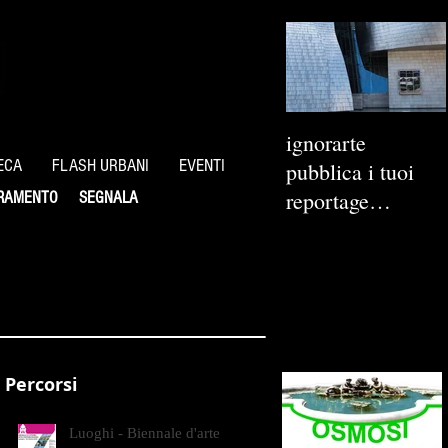
ignorarte
ECA
FLASH URBANI
EVENTI
pubblica i tuoi
reportage
RAMENTO
SEGNALA
fotografici
Percorsi
Luoghi - Biennale d'arte