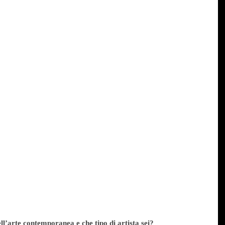
l’arte contemporanea e che tipo di artista sei?