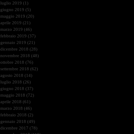
luglio 2019
(1)
1 post
giugno 2019
(5)
5 post
maggio 2019
(20)
20 post
aprile 2019
(21)
21 post
marzo 2019
(46)
46 post
febbraio 2019
(37)
37 post
gennaio 2019
(21)
21 post
dicembre 2018
(28)
28 post
novembre 2018
(48)
48 post
ottobre 2018
(76)
76 post
settembre 2018
(62)
62 post
agosto 2018
(14)
14 post
luglio 2018
(26)
26 post
giugno 2018
(37)
37 post
maggio 2018
(72)
72 post
aprile 2018
(61)
61 post
marzo 2018
(46)
46 post
febbraio 2018
(2)
2 post
gennaio 2018
(49)
49 post
dicembre 2017
(78)
78 post