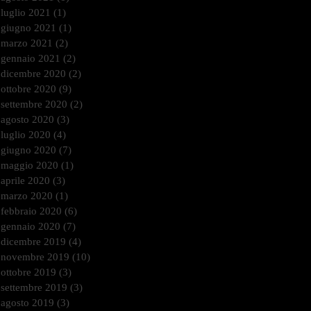
luglio 2021
(1)
1 post
giugno 2021
(1)
1 post
marzo 2021
(2)
2 post
gennaio 2021
(2)
2 post
dicembre 2020
(2)
2 post
ottobre 2020
(9)
9 post
settembre 2020
(2)
2 post
agosto 2020
(3)
3 post
luglio 2020
(4)
4 post
giugno 2020
(7)
7 post
maggio 2020
(1)
1 post
aprile 2020
(3)
3 post
marzo 2020
(1)
1 post
febbraio 2020
(6)
6 post
gennaio 2020
(7)
7 post
dicembre 2019
(4)
4 post
novembre 2019
(10)
10 post
ottobre 2019
(3)
3 post
settembre 2019
(3)
3 post
agosto 2019
(3)
3 post