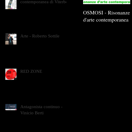
contemporanea di Viterbo
OSMOSI - Risonanze
d'arte contemporanea
Arte - Roberto Sottile
RED ZONE
Antagonista continuo -
Vinicio Berti