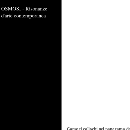
OSMOSI - Risonanze
d'arte contemporanea
Come ti collochi nel panorama del