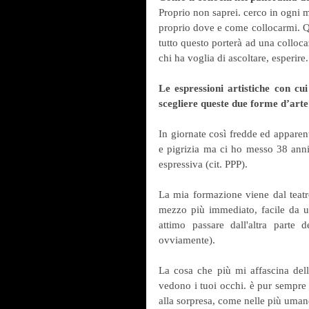
Proprio non saprei. cerco in ogni m
proprio dove e come collocarmi. Qu
tutto questo porterà ad una collocaz
chi ha voglia di ascoltare, esperire.
Le espressioni artistiche con cu
scegliere queste due forme d’art
In giornate così fredde ed apparen
e pigrizia ma ci ho messo 38 anni 
espressiva (cit. PPP).
La mia formazione viene dal teatro
mezzo più immediato, facile da us
attimo passare dall'altra parte 
ovviamente).
La cosa che più mi affascina dell
vedono i tuoi occhi. è pur sempre u
alla sorpresa, come nelle più umane