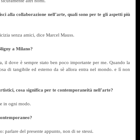
sicuramente altri nomi.
sci alla collaborazione nell’arte, quali sono per te gli aspetti più 
micizia senza amici, dice Marcel Mauss.
Bligny a Milano?
erca, il dove è sempre stato ben poco importante per me. Quando la 
osa di tangibile ed esterno da sè allora entra nel mondo. e lì non 
rtistici, cosa significa per te contemporaneità nell’arte?
 e in ogni modo.
a contemporaneo?
: parlare del presente appunto, non di se stessi.