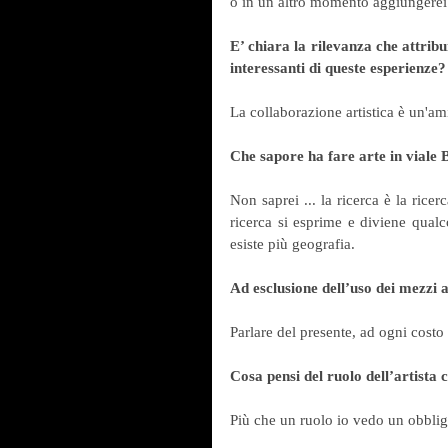
o in un altro momento aggiungerei 
E’ chiara la rilevanza che attribui
interessanti di queste esperienze?
La collaborazione artistica è un'a
Che sapore ha fare arte in viale 
Non saprei ... la ricerca è la ric
ricerca si esprime e diviene qualc
esiste più geografia.
Ad esclusione dell’uso dei mezzi a
Parlare del presente, ad ogni costo
Cosa pensi del ruolo dell’artist
Più che un ruolo io vedo un obbligo