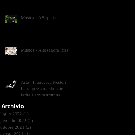
CONTEMPORANEI CHE
ANIMANO IL MUSEO D
Musica - AB quartet
Musica - Alessandra Rizzo
Arte - Francesca Nesteri -
La rappresentazione tra
ferite e sovrastrutture
Archivio
luglio 2022
(1)
1 post
gennaio 2022
(1)
1 post
ottobre 2021
(2)
2 post
agosto 2021
(1)
1 post