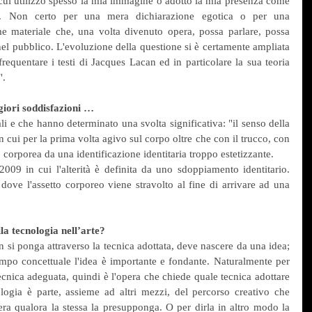
 cui utilizzo spesso la mia immagine o adotto la mia presenza come 
oro. Non certo per una mera dichiarazione egotica o per una 
e materiale che, una volta divenuto opera, possa parlare, possa 
el pubblico. L'evoluzione della questione si è certamente ampliata 
equentare i testi di Jacques Lacan ed in particolare la sua teoria 
".
giori soddisfazioni …
li e che hanno determinato una svolta significativa: "il senso della 
 cui per la prima volta agivo sul corpo oltre che con il trucco, con 
go corporea da una identificazione identitaria troppo estetizzante.
09 in cui l'alterità è definita da uno sdoppiamento identitario. 
 dove l'assetto corporeo viene stravolto al fine di arrivare ad una 
lla tecnologia nell’arte?
n si ponga attraverso la tecnica adottata, deve nascere da una idea; 
mpo concettuale l'idea è importante e fondante. Naturalmente per 
cnica adeguata, quindi è l'opera che chiede quale tecnica adottare 
logia è parte, assieme ad altri mezzi, del percorso creativo che 
era qualora la stessa la presupponga. O per dirla in altro modo la 