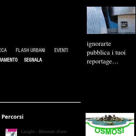
ignorarte
ECA
FLASH URBANI
EVENTI
pubblica i tuoi
reportage
RAMENTO
SEGNALA
fotografici
Percorsi
Luoghi - Biennale d'arte