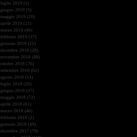
luglio 2019
(1)
1 post
giugno 2019
(5)
5 post
maggio 2019
(20)
20 post
aprile 2019
(21)
21 post
marzo 2019
(46)
46 post
febbraio 2019
(37)
37 post
gennaio 2019
(21)
21 post
dicembre 2018
(28)
28 post
novembre 2018
(48)
48 post
ottobre 2018
(76)
76 post
settembre 2018
(62)
62 post
agosto 2018
(14)
14 post
luglio 2018
(26)
26 post
giugno 2018
(37)
37 post
maggio 2018
(72)
72 post
aprile 2018
(61)
61 post
marzo 2018
(46)
46 post
febbraio 2018
(2)
2 post
gennaio 2018
(49)
49 post
dicembre 2017
(78)
78 post