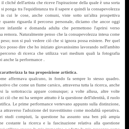
l cliché dell'artista che riceve l'ispirazione della quale è una sorta 
si ponga tra l'equidistanza tra il sapere e quindi la consapevolezza 
in cui le cose, anche comuni, viste sotto un'altra prospettiva 
 quanto riguarda il percorso personale, diciamo che ancor oggi 
e infantile e domanda adulta che permettono l'aprirsi verso 
una remora. Naturalmente penso che la consapevolezza intesa come 
peso; non si può vedere ciò che si ignora possa esistere. Per quel 
ico posso dire che ho iniziato giovanissimo lavorando nell'ambito 
ercorso di ricerca che utilizza vari medium quali la fotografia 
mpi anche la performance .
aratterizza la tua proposizione artistica.
come affermava qualcuno, in fondo fa sempre lo stesso quadro. 
tivo che come un fiume carsico, attraversa tutta la ricerca, anche 
i la sottotraccia appare comunque; a volte allusa, altre volte 
i ciò che mi ha sempre attratto è la questione dell'identità, il ruolo 
ntifica. Le prime performance vertevano appunto sulla distinzione, 
 attraverso l'adozione del travestitismo come modalità operativa. 
ori studi compiuti, la questione ha assunto una ben più ampia 
 costante la ricerca e la fascinazione relativa alla questione 