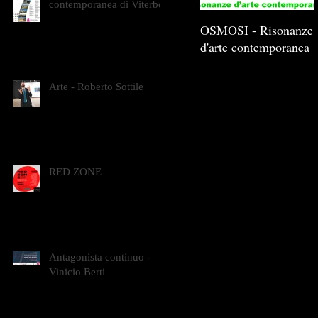
contemporanea di Viterbo
OSMOSI - Risonanze
d'arte contemporanea
Arte - Roberto Sottile
RED ZONE
Antagonista continuo -
Vinicio Berti