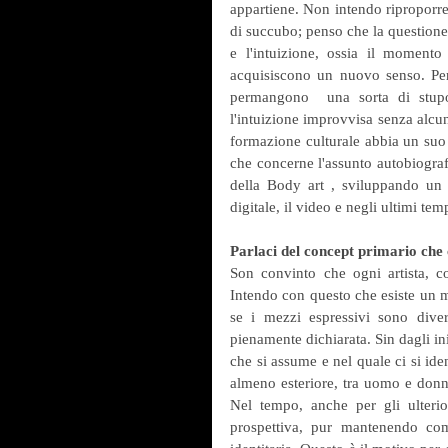
appartiene. Non intendo riproporre i
di succubo; penso che la questione 
e l'intuizione, ossia il momento 
acquisiscono un nuovo senso. Per
permangono  una sorta di stupor
l'intuizione improvvisa senza alc
formazione culturale abbia un suo 
che concerne l'assunto autobiograf
della Body art , sviluppando un p
digitale, il video e negli ultimi te
Parlaci del concept primario che c
Son convinto che ogni artista, 
Intendo con questo che esiste un mo
se i mezzi espressivi sono divers
pienamente dichiarata. Sin dagli iniz
che si assume e nel quale ci si ide
almeno esteriore, tra uomo e donna
Nel tempo, anche per gli ulteri
prospettiva, pur mantenendo come