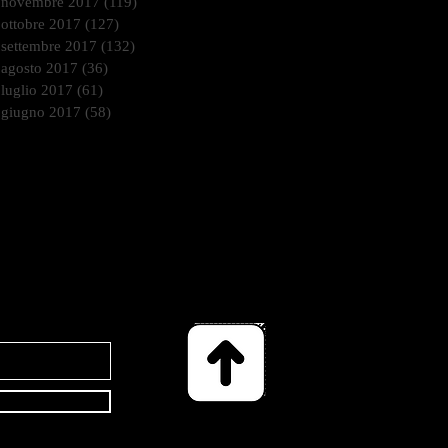
novembre 2017
(119)
119 post
ottobre 2017
(127)
127 post
settembre 2017
(132)
132 post
agosto 2017
(36)
36 post
luglio 2017
(61)
61 post
giugno 2017
(58)
58 post