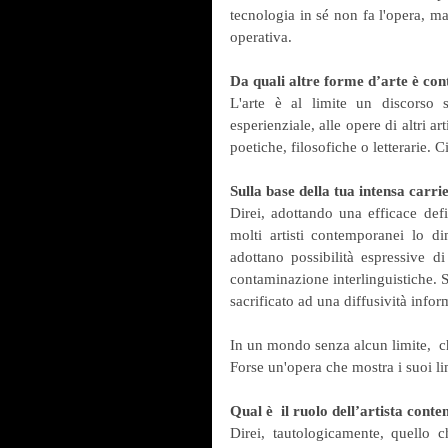
tecnologia in sé non fa l'opera, m
operativa.
Da quali altre forme d’arte è con
L'arte è al limite un discorso s
esperienziale, alle opere di altri art
poetiche, filosofiche o letterarie. C
Sulla base della tua intensa carrie
Direi, adottando una efficace defi
molti artisti contemporanei lo di
adottano possibilità espressive di
contaminazione interlinguistiche. 
sacrificato ad una diffusività infor
In un mondo senza alcun limite,  ch
Forse un'opera che mostra i suoi lim
Qual è  il ruolo dell’artista con
Direi, tautologicamente, quello c