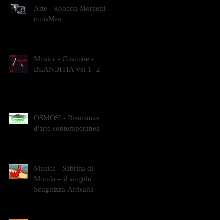
Arte - Roberta Morzetti -
cutisMea
Musica - Costume -
BLANDITIA vol 1- 2
OSMOSI - Risonanze
d'arte contemporanea
Musica - Sabrina di
Monda – il singolo
Scugnizza Africana