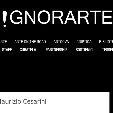
ARTE
ARTE ON THE ROAD
ARTCOVA
CRIPTICA
BIBLIOT
STAFF
CURATELA
PARTNERSHIP
SOSTIENICI
TESSE
 Maurizio Cesarini