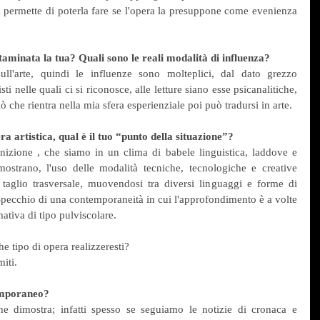
a permette di poterla fare se l'opera la presuppone come evenienza 
taminata la tua? Quali sono le reali modalità di influenza?
ull'arte, quindi le influenze sono molteplici, dal dato grezzo 
isti nelle quali ci si riconosce, alle letture siano esse psicanalitiche, 
iò che rientra nella mia sfera esperienziale poi può tradursi in arte.
ra artistica, qual è il tuo “punto della situazione”?
nizione , che siamo in un clima di babele linguistica, laddove e 
mostrano, l'uso delle modalità tecniche, tecnologiche e creative 
 taglio trasversale, muovendosi tra diversi linguaggi e forme di 
Specchio di una contemporaneità in cui l'approfondimento è a volte 
mativa di tipo pulviscolare.
e tipo di opera realizzeresti?
iti.
temporaneo?
he dimostra; infatti spesso se seguiamo le notizie di cronaca e 