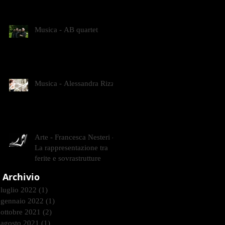
CONTEMPORANEI CHE
ANIMANO IL MUSEO D
Musica - AB quartet
Musica - Alessandra Rizzo
Arte - Francesca Nesteri -
La rappresentazione tra
ferite e sovrastrutture
Archivio
luglio 2022
(1)
1 post
gennaio 2022
(1)
1 post
ottobre 2021
(2)
2 post
agosto 2021
(1)
1 post