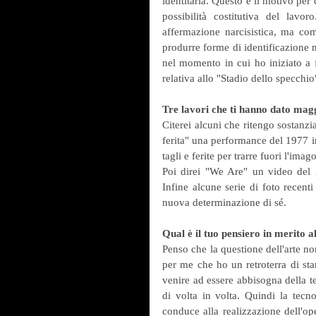
identitaria. Questo è il motivo per
possibilità costitutiva del lav
affermazione narcisistica, ma com
produrre forme di identificazione n
nel momento in cui ho iniziato a fr
relativa allo "Stadio dello specchio
Tre lavori che ti hanno dato mag
Citerei alcuni che ritengo sostanzia
ferita" una performance del 1977 in
tagli e ferite per trarre fuori l'ima
Poi direi "We Are" un video del 20
Infine alcune serie di foto recenti
nuova determinazione di sé.
Qual è il tuo pensiero in merito a
Penso che la questione dell'arte no
per me che ho un retroterra di sta
venire ad essere abbisogna della te
di volta in volta. Quindi la tecno
conduce alla realizzazione dell'op