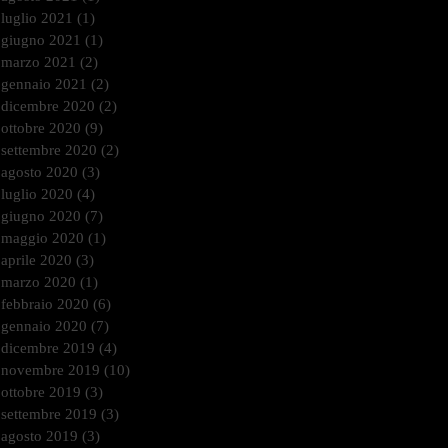
luglio 2021
(1)
1 post
giugno 2021
(1)
1 post
marzo 2021
(2)
2 post
gennaio 2021
(2)
2 post
dicembre 2020
(2)
2 post
ottobre 2020
(9)
9 post
settembre 2020
(2)
2 post
agosto 2020
(3)
3 post
luglio 2020
(4)
4 post
giugno 2020
(7)
7 post
maggio 2020
(1)
1 post
aprile 2020
(3)
3 post
marzo 2020
(1)
1 post
febbraio 2020
(6)
6 post
gennaio 2020
(7)
7 post
dicembre 2019
(4)
4 post
novembre 2019
(10)
10 post
ottobre 2019
(3)
3 post
settembre 2019
(3)
3 post
agosto 2019
(3)
3 post