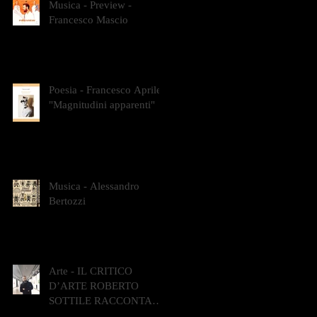
Musica - Preview -
Francesco Mascio
Poesia - Francesco Aprile -
"Magnitudini apparenti"
Musica - Alessandro
Bertozzi
Arte - IL CRITICO
D’ARTE ROBERTO
SOTTILE RACCONTA
GLI INTRECCI