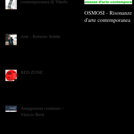
contemporanea di Viterbo
OSMOSI - Risonanze
d'arte contemporanea
Arte - Roberto Sottile
RED ZONE
Antagonista continuo -
Vinicio Berti