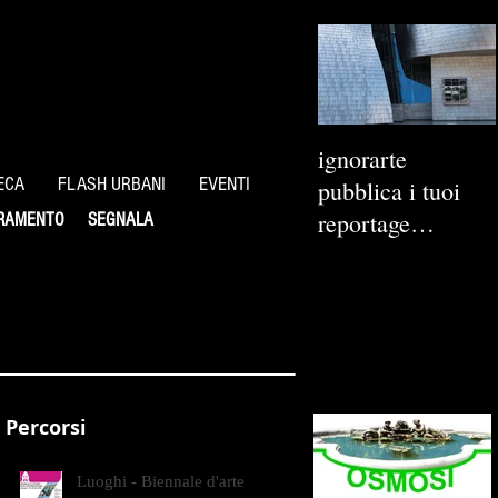
ignorarte
ECA
FLASH URBANI
EVENTI
pubblica i tuoi
reportage
RAMENTO
SEGNALA
fotografici
Percorsi
Luoghi - Biennale d'arte