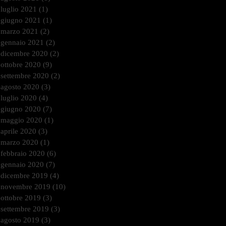
luglio 2021
(1)
1 post
giugno 2021
(1)
1 post
marzo 2021
(2)
2 post
gennaio 2021
(2)
2 post
dicembre 2020
(2)
2 post
ottobre 2020
(9)
9 post
settembre 2020
(2)
2 post
agosto 2020
(3)
3 post
luglio 2020
(4)
4 post
giugno 2020
(7)
7 post
maggio 2020
(1)
1 post
aprile 2020
(3)
3 post
marzo 2020
(1)
1 post
febbraio 2020
(6)
6 post
gennaio 2020
(7)
7 post
dicembre 2019
(4)
4 post
novembre 2019
(10)
10 post
ottobre 2019
(3)
3 post
settembre 2019
(3)
3 post
agosto 2019
(3)
3 post