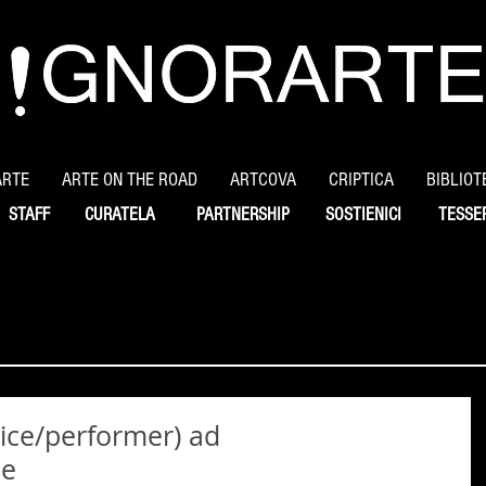
ARTE
ARTE ON THE ROAD
ARTCOVA
CRIPTICA
BIBLIOT
STAFF
CURATELA
PARTNERSHIP
SOSTIENICI
TESSE
rice/performer) ad
ne