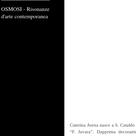
OSMOSI - Risonanze
d'arte contemporanea
Caterina Arena nasce a S. Cataldo i
“F. Juvara”. Dapprima decoratric