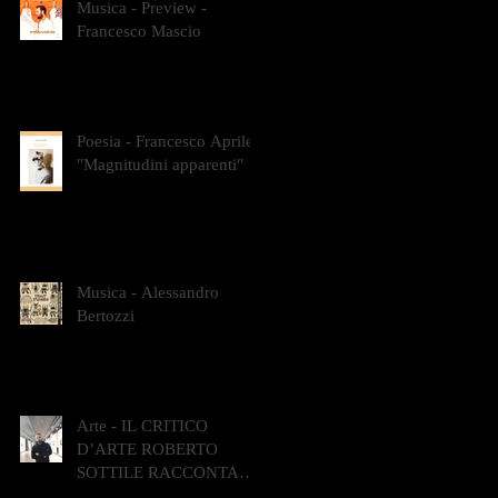
Musica - Preview -
Francesco Mascio
Poesia - Francesco Aprile -
"Magnitudini apparenti"
Musica - Alessandro
Bertozzi
Arte - IL CRITICO
D’ARTE ROBERTO
SOTTILE RACCONTA
GLI INTRECCI