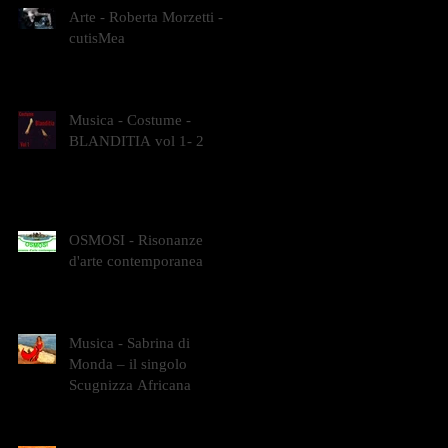
Arte - Roberta Morzetti -
cutisMea
Musica - Costume -
BLANDITIA vol 1- 2
OSMOSI - Risonanze
d'arte contemporanea
Musica - Sabrina di
Monda – il singolo
Scugnizza Africana