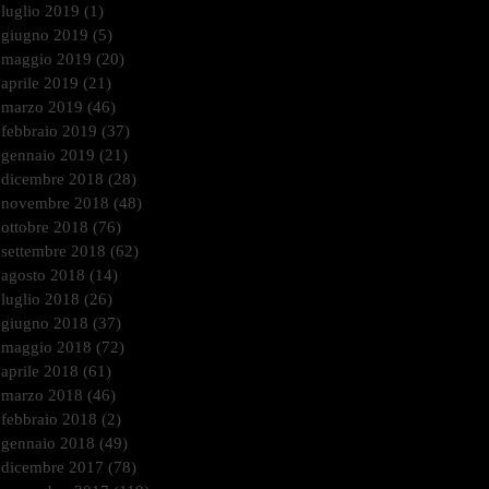
luglio 2019
(1)
1 post
giugno 2019
(5)
5 post
maggio 2019
(20)
20 post
aprile 2019
(21)
21 post
marzo 2019
(46)
46 post
febbraio 2019
(37)
37 post
gennaio 2019
(21)
21 post
dicembre 2018
(28)
28 post
novembre 2018
(48)
48 post
ottobre 2018
(76)
76 post
settembre 2018
(62)
62 post
agosto 2018
(14)
14 post
luglio 2018
(26)
26 post
giugno 2018
(37)
37 post
maggio 2018
(72)
72 post
aprile 2018
(61)
61 post
marzo 2018
(46)
46 post
febbraio 2018
(2)
2 post
gennaio 2018
(49)
49 post
dicembre 2017
(78)
78 post