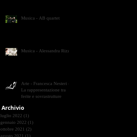
CONTEMPORANEI CHE
ANIMANO IL MUSEO D
Musica - AB quartet
Musica - Alessandra Rizzo
Arte - Francesca Nesteri -
La rappresentazione tra
ferite e sovrastrutture
Archivio
luglio 2022
(1)
1 post
gennaio 2022
(1)
1 post
ottobre 2021
(2)
2 post
agosto 2021
(1)
1 post