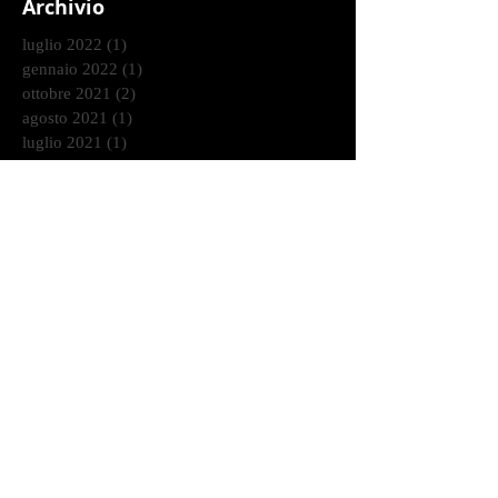
Archivio
luglio 2022
(1)
1 post
gennaio 2022
(1)
1 post
ottobre 2021
(2)
2 post
agosto 2021
(1)
1 post
luglio 2021
(1)
1 post
giugno 2021
(1)
1 post
marzo 2021
(2)
2 post
gennaio 2021
(2)
2 post
dicembre 2020
(2)
2 post
ottobre 2020
(9)
9 post
settembre 2020
(2)
2 post
agosto 2020
(3)
3 post
luglio 2020
(4)
4 post
giugno 2020
(7)
7 post
maggio 2020
(1)
1 post
aprile 2020
(3)
3 post
marzo 2020
(1)
1 post
febbraio 2020
(6)
6 post
gennaio 2020
(7)
7 post