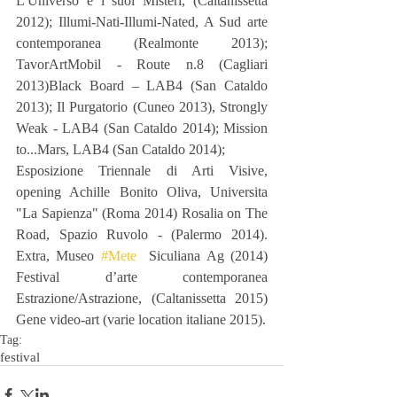
L'Universo e i suoi Misteri, (Caltanissetta 
2012); Illumi-Nati-Illumi-Nated, A Sud arte 
contemporanea (Realmonte 2013); 
TavorArtMobil - Route n.8 (Cagliari 
2013)Black Board – LAB4 (San Cataldo 
2013); Il Purgatorio (Cuneo 2013), Strongly 
Weak - LAB4 (San Cataldo 2014); Mission 
to...Mars, LAB4 (San Cataldo 2014);
Esposizione Triennale di Arti Visive, 
opening Achille Bonito Oliva, Universita 
"La Sapienza" (Roma 2014) Rosalia on The 
Road, Spazio Ruvolo - (Palermo 2014).  
Extra, Museo 
#Mete
  Siculiana Ag (2014) 
Festival d’arte contemporanea 
Estrazione/Astrazione, (Caltanissetta 2015) 
Gene video-art (varie location italiane 2015).
Tag:
festival