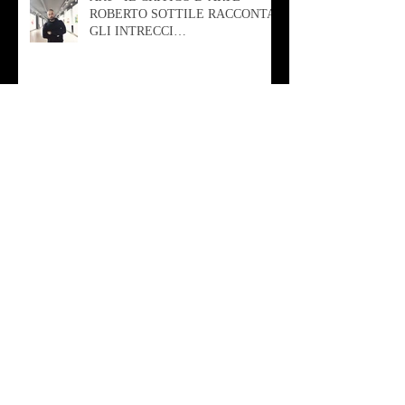
ROBERTO SOTTILE RACCONTA
GLI INTRECCI
CONTEMPORANEI CHE
ANIMANO IL MUSEO D
Musica - AB quartet
Musica - Alessandra Rizzo
Arte - Francesca Nesteri - La
rappresentazione tra ferite e
sovrastrutture