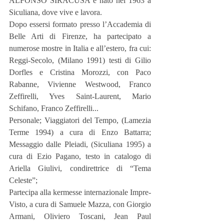
ALFONSO SIRACUSA è nato nel 1963 a 
Siculiana, dove vive e lavora.
Dopo essersi formato presso l’Accademia di 
Belle Arti di Firenze, ha partecipato a 
numerose mostre in Italia e all’estero, fra cui: 
Reggi-Secolo, (Milano 1991) testi di Gilio 
Dorfles e Cristina Morozzi, con Paco 
Rabanne, Vivienne Westwood, Franco 
Zeffirelli, Yves Saint-Laurent, Mario 
Schifano, Franco Zeffirelli...
Personale; Viaggiatori del Tempo, (Lamezia 
Terme 1994) a cura di Enzo Battarra; 
Messaggio dalle Pleiadi, (Siculiana 1995) a 
cura di Ezio Pagano, testo in catalogo di 
Ariella Giulivi, condirettrice di “Tema 
Celeste”;
Partecipa alla kermesse internazionale Impre-
Visto, a cura di Samuele Mazza, con Giorgio 
Armani, Oliviero Toscani, Jean Paul 