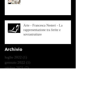
Arte - Francesca Nesteri - La
rappresentazione tra ferite e
sovrastrutture
Archivio
luglio 2022
(1)
1 post
gennaio 2022
(1)
1 post
ottobre 2021
(2)
2 post
agosto 2021
(1)
1 post
luglio 2021
(1)
1 post
giugno 2021
(1)
1 post
marzo 2021
(2)
2 post
gennaio 2021
(2)
2 post
dicembre 2020
(2)
2 post
ottobre 2020
(9)
9 post