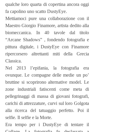
qualche loro quarta di copertina ancora oggi 
fa capolino uno scatto DustyEye.
Mettiamoci pure una collaborazione con il 
Maestro Giorgio Finamore, artista dedito alla 
biomeccanica. In 40 tavole dal titolo 
“Arcane Shadows” , fondendo fotografia e 
pittura digitale, i DustyEye con Finamore 
ripercorsero altrettanti miti della Grecia 
Classica.
Nel 2013 l’epifania, la fotografia era 
ovunque. Le compagne delle medie un po’ 
bruttine si scoprirono alternative model. Le 
zone industriali fatiscenti come meta di 
pellegrinaggi di massa di giovani fotografi, 
carichi di attrezzature, curvi sul loro Golgota 
alla ricerca del tatuaggio perfetto. Poi il 
selfie. Il selfie e la Morte.
Era tempo per i DustyEye di tentare il 
Collage. La fotografia fu declassata a 