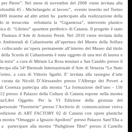
a per Pierre”. Nel mese di novembre del 2008 viene invitata alla 
fondità 45 - Michelangelo al lavoro”,  evento inserito nel Torino 
 insieme ad altri artisti ha  partecipato alla realizzazione della 
o in terracotta  refrattaria la “Gigantessa”, intervento plastico 
ica di  “Librino” quartiere periferico di Catania. Il progetto è stato 
 Fiumara d’Arte di Antonio Presti. Nel 2010 viene invitata dalla 
 Ambientali di Caltanissetta all’apertura del Museo della Solfara 
ta collocando un’opera permanente all’interno del Museo dal titolo 
della Scuola di Caltanissetta è stata oggetto di una tesi di laurea e 
la terra” a cura di Miriam La Rosa tenutasi a San Cataldo presso il 
ecipa alla 54ª Biennale Internazionale d’Arte di Venezia “Lo Stato 
orino, a cura di Vittorio Sgarbi. E’ invitata alla rassegna d‘arte 
curata da Nicolò D’Alessandro presso l’Albergo dei Poveri a 
di Cosenza partecipa alla mostra “La formazione dell’uno - 150 
2012 presso il Palazzo della Cultura di Catania espone nella mostra 
tista/Libri Oggetto. Per la VI Edizione della giornata del  
ersonale “Fuoriserie” presso l’Archivio di  comunicazione visiva 
l'edizione di ART FACTORY 02 di Catania con opere plastiche 
lla mostra “Omaggio a Ignazio Apolloni” presso Palazzo Sant’Elia a 
a  partecipare alla mostra “Padiglione Tibet” presso il Castello 