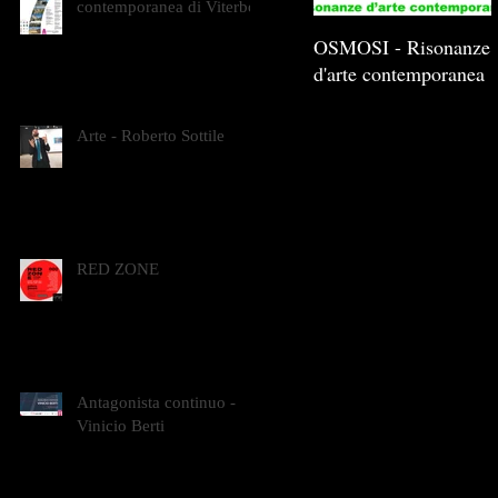
contemporanea di Viterbo
OSMOSI - Risonanze
d'arte contemporanea
Arte - Roberto Sottile
RED ZONE
Antagonista continuo -
Vinicio Berti