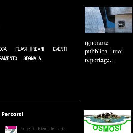
ignorarte
ECA
FLASH URBANI
EVENTI
pubblica i tuoi
reportage
RAMENTO
SEGNALA
fotografici
Percorsi
Luoghi - Biennale d'arte