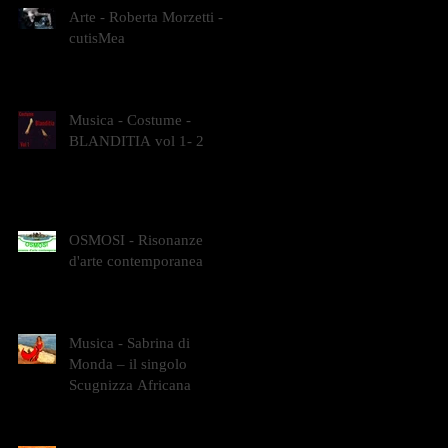
Arte - Roberta Morzetti -
cutisMea
Musica - Costume -
BLANDITIA vol 1- 2
OSMOSI - Risonanze
d'arte contemporanea
Musica - Sabrina di
Monda – il singolo
Scugnizza Africana