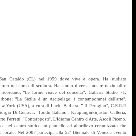
n Cataldo (CL) nel 1959 dove vive e opera. Ha studiato 
ermo nel corso di scultura. Ha tenuto diverse mostre nazionali e 
si ricordano: "Le forme visive del concetto", Galleria Studio 71, 
bone; "La Sicilia è un Arcipelago, i contemporanei dell'arte", 
 York (USA), a cura di Lucio Barbera. " II Perugino", C.E.R.P. 
iorgio Di Genova; "Tondo Italiano", Kaupunginkirjaston Galleria, 
erto Ferretti; "Contrapposti", L'Idioma Centro d'Arte, Ascoli Piceno. 
a nel centro storico un pannello ad altorilievo ceramizzato che 
ia locale. Nel 2007 partecipa alla 52ª Biennale di Venezia evento 