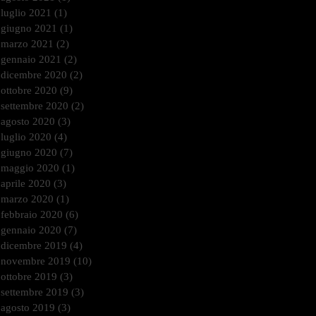
luglio 2021
(1)
1 post
giugno 2021
(1)
1 post
marzo 2021
(2)
2 post
gennaio 2021
(2)
2 post
dicembre 2020
(2)
2 post
ottobre 2020
(9)
9 post
settembre 2020
(2)
2 post
agosto 2020
(3)
3 post
luglio 2020
(4)
4 post
giugno 2020
(7)
7 post
maggio 2020
(1)
1 post
aprile 2020
(3)
3 post
marzo 2020
(1)
1 post
febbraio 2020
(6)
6 post
gennaio 2020
(7)
7 post
dicembre 2019
(4)
4 post
novembre 2019
(10)
10 post
ottobre 2019
(3)
3 post
settembre 2019
(3)
3 post
agosto 2019
(3)
3 post