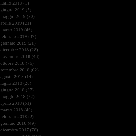
luglio 2019
(1)
1 post
giugno 2019
(5)
5 post
maggio 2019
(20)
20 post
aprile 2019
(21)
21 post
marzo 2019
(46)
46 post
febbraio 2019
(37)
37 post
gennaio 2019
(21)
21 post
dicembre 2018
(28)
28 post
novembre 2018
(48)
48 post
ottobre 2018
(76)
76 post
settembre 2018
(62)
62 post
agosto 2018
(14)
14 post
luglio 2018
(26)
26 post
giugno 2018
(37)
37 post
maggio 2018
(72)
72 post
aprile 2018
(61)
61 post
marzo 2018
(46)
46 post
febbraio 2018
(2)
2 post
gennaio 2018
(49)
49 post
dicembre 2017
(78)
78 post