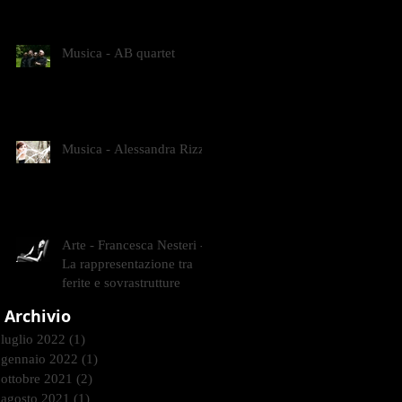
CONTEMPORANEI CHE
ANIMANO IL MUSEO D
Musica - AB quartet
Musica - Alessandra Rizzo
Arte - Francesca Nesteri -
La rappresentazione tra
ferite e sovrastrutture
Archivio
luglio 2022
(1)
1 post
gennaio 2022
(1)
1 post
ottobre 2021
(2)
2 post
agosto 2021
(1)
1 post