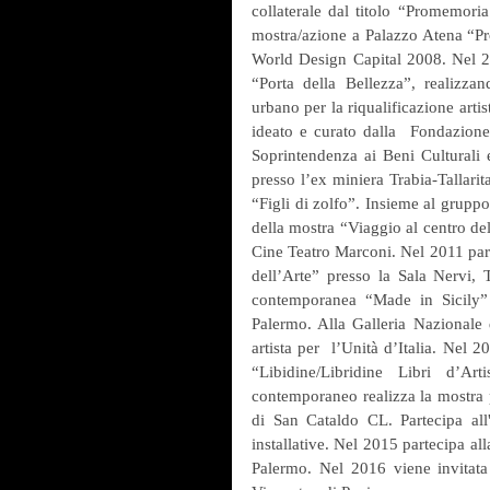
collaterale dal titolo “Promemori
mostra/azione a Palazzo Atena “Pro
World Design Capital 2008. Nel 2009
“Porta della Bellezza”, realizzand
urbano per la riqualificazione artist
ideato e curato dalla  Fondazione
Soprintendenza ai Beni Culturali e
presso l’ex miniera Trabia-Tallari
“Figli di zolfo”. Insieme al gruppo 
della mostra “Viaggio al centro del
Cine Teatro Marconi. Nel 2011 part
dell’Arte” presso la Sala Nervi, T
contemporanea “Made in Sicily” 
Palermo. Alla Galleria Nazionale 
artista per  l’Unità d’Italia. Nel 
“Libidine/Libridine Libri d’Ar
contemporaneo realizza la mostra p
di San Cataldo CL. Partecipa al
installative. Nel 2015 partecipa a
Palermo. Nel 2016 viene invitata 