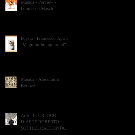
Musica - Preview -
Francesco Mascio
Poesia - Francesco Aprile -
"Magnitudini apparenti"
Musica - Alessandro
Bertozzi
Arte - IL CRITICO
D’ARTE ROBERTO
SOTTILE RACCONTA
GLI INTRECCI