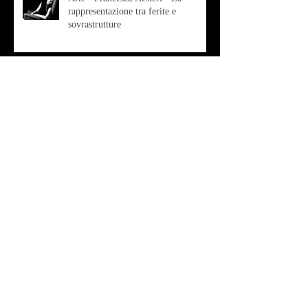
rappresentazione tra ferite e
sovrastrutture
Archivio
luglio 2022
(1)
1 post
gennaio 2022
(1)
1 post
ottobre 2021
(2)
2 post
agosto 2021
(1)
1 post
luglio 2021
(1)
1 post
giugno 2021
(1)
1 post
marzo 2021
(2)
2 post
gennaio 2021
(2)
2 post
dicembre 2020
(2)
2 post
ottobre 2020
(9)
9 post
settembre 2020
(2)
2 post
agosto 2020
(3)
3 post
luglio 2020
(4)
4 post
giugno 2020
(7)
7 post
maggio 2020
(1)
1 post