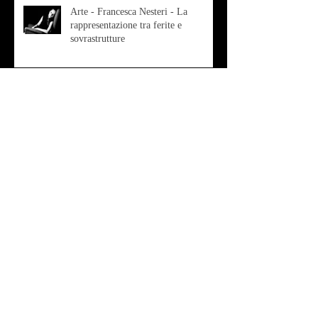
Arte - Francesca Nesteri - La
rappresentazione tra ferite e
sovrastrutture
Archivio
luglio 2022
(1)
1 post
gennaio 2022
(1)
1 post
ottobre 2021
(2)
2 post
agosto 2021
(1)
1 post
luglio 2021
(1)
1 post
giugno 2021
(1)
1 post
marzo 2021
(2)
2 post
gennaio 2021
(2)
2 post
dicembre 2020
(2)
2 post
ottobre 2020
(9)
9 post
settembre 2020
(2)
2 post
agosto 2020
(3)
3 post
luglio 2020
(4)
4 post
giugno 2020
(7)
7 post