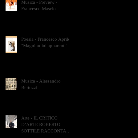
Musica - Preview -
Francesco Mascio
Poesia - Francesco Aprile -
"Magnitudini apparenti"
Musica - Alessandro
Bertozzi
Arte - IL CRITICO
D’ARTE ROBERTO
SOTTILE RACCONTA
GLI INTRECCI