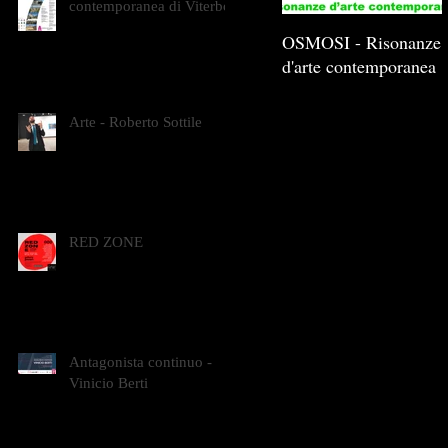
contemporanea di Viterbo
OSMOSI - Risonanze
d'arte contemporanea
Arte - Roberto Sottile
RED ZONE
Antagonista continuo -
Vinicio Berti