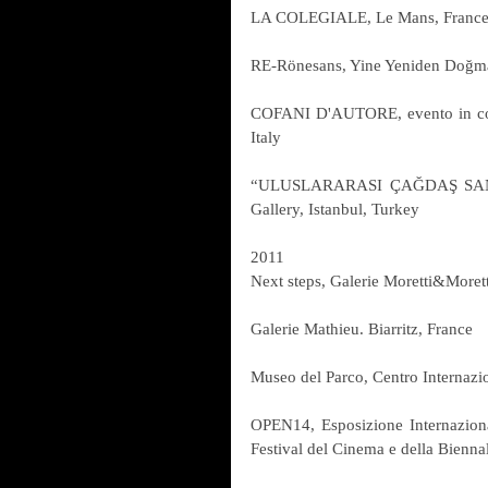
LA COLEGIALE, Le Mans, Franc
RE-Rönesans, Yine Yeniden Doğma
COFANI D'AUTORE, evento in coll
Italy
“ULUSLARARASI ÇAĞDAŞ SANAT
Gallery, Istanbul, Turkey
2011
Next steps, Galerie Moretti&Morett
Galerie Mathieu. Biarritz, France
Museo del Parco, Centro Internazion
OPEN14, Esposizione Internazionale 
Festival del Cinema e della Biennal