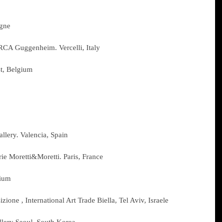
gne
Guggenheim. Vercelli, Italy
t, Belgium
allery. Valencia, Spain
rie Moretti&Moretti. Paris, France
gium
izione , International Art Trade Biella, Tel Aviv, Israele
lery Seoul, South Korea