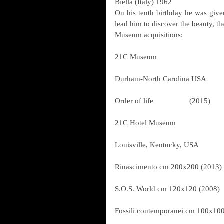
Biella (Italy) 1962
On his tenth birthday he was give
lead him to discover the beauty, th
Museum acquisitions:
21C Museum
Durham-North Carolina USA
Order of life                  (2015) 
21C Hotel Museum
Louisville, Kentucky, USA
Rinascimento cm 200x200 (2013)
S.O.S. World cm 120x120 (2008)
Fossili contemporanei cm 100x10