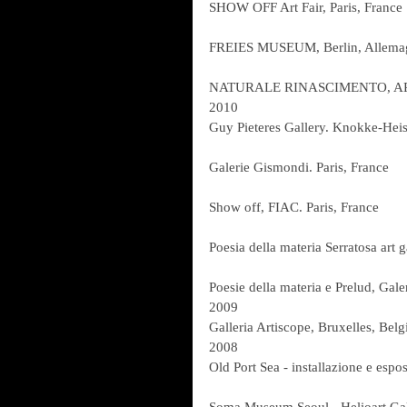
SHOW OFF Art Fair, Paris, France
FREIES MUSEUM, Berlin, Allema
NATURALE RINASCIMENTO, ARCA 
2010
Guy Pieteres Gallery. Knokke-Heis
Galerie Gismondi. Paris, France
Show off, FIAC. Paris, France
Poesia della materia Serratosa art g
Poesie della materia e Prelud, Gale
2009
Galleria Artiscope, Bruxelles, Bel
2008
Old Port Sea - installazione e espos
Soma Museum Seoul - Helioart Gal