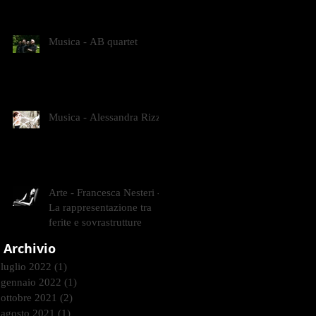
CONTEMPORANEI CHE
ANIMANO IL MUSEO D
Musica - AB quartet
Musica - Alessandra Rizzo
Arte - Francesca Nesteri -
La rappresentazione tra
ferite e sovrastrutture
Archivio
luglio 2022
(1)
1 post
gennaio 2022
(1)
1 post
ottobre 2021
(2)
2 post
agosto 2021
(1)
1 post