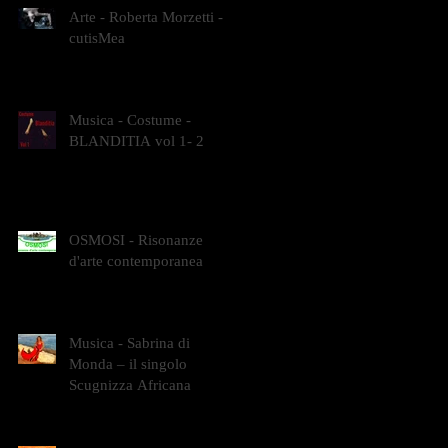
Arte - Roberta Morzetti -
cutisMea
Musica - Costume -
BLANDITIA vol 1- 2
OSMOSI - Risonanze
d'arte contemporanea
Musica - Sabrina di
Monda – il singolo
Scugnizza Africana