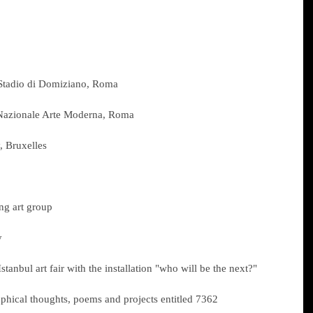
 Stadio di Domiziano, Roma 
 Nazionale Arte Moderna, Roma
, Bruxelles 
ng art group
y
tanbul art fair with the installation "who will be the next?"
ophical thoughts, poems and projects entitled 7362