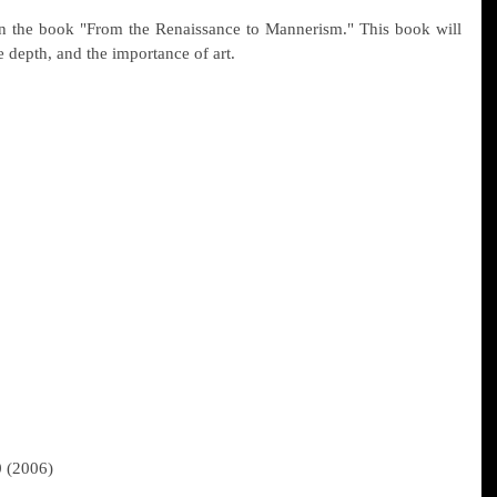
n the book "From the Renaissance to Mannerism." This book will 
e depth, and the importance of art.
0 (2006)