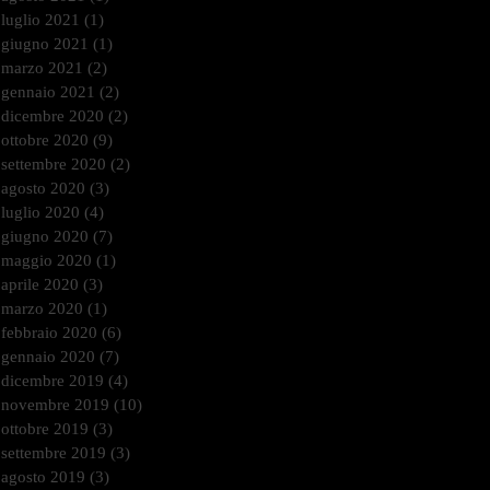
luglio 2021
(1)
1 post
giugno 2021
(1)
1 post
marzo 2021
(2)
2 post
gennaio 2021
(2)
2 post
dicembre 2020
(2)
2 post
ottobre 2020
(9)
9 post
settembre 2020
(2)
2 post
agosto 2020
(3)
3 post
luglio 2020
(4)
4 post
giugno 2020
(7)
7 post
maggio 2020
(1)
1 post
aprile 2020
(3)
3 post
marzo 2020
(1)
1 post
febbraio 2020
(6)
6 post
gennaio 2020
(7)
7 post
dicembre 2019
(4)
4 post
novembre 2019
(10)
10 post
ottobre 2019
(3)
3 post
settembre 2019
(3)
3 post
agosto 2019
(3)
3 post