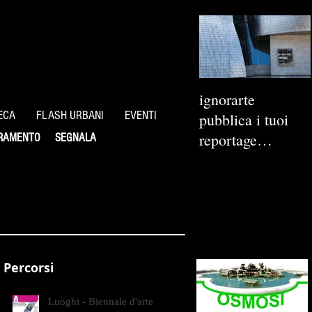
ignorarte
ECA
FLASH URBANI
EVENTI
pubblica i tuoi
reportage
RAMENTO
SEGNALA
fotografici
Percorsi
Luoghi - Biennale d'arte