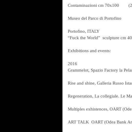
Contaminazioni cm 70x100        (
Museo del Parco di Portofino
Portofino, ITALY
“Fuck the World”  sculpture cm 4
Exhibitions and events:
2016
Grammelot, Spazio Factory la Pel
Rise and shine, Galleria Russo Ist
Regeneration, La collegiale. Le M
Multiples exhistences, OART (Odea
ART TALK  OART (Odea Bank Art)