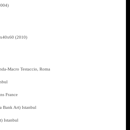
2004)
0x40x60 (2010)
anda-Macro Testaccio, Roma
anbul
ans France
 Bank Art) Istanbul
 Istanbul