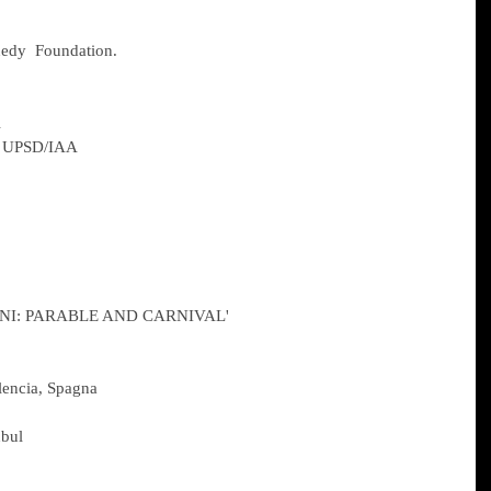
dy  Foundation.
l
 UPSD/IAA
INI: PARABLE AND CARNIVAL'
lencia, Spagna
nbul