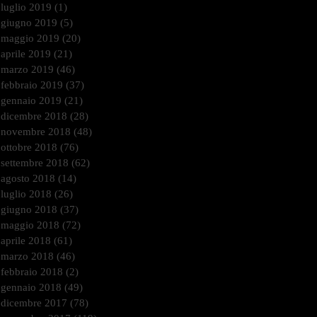
luglio 2019
(1)
1 post
giugno 2019
(5)
5 post
maggio 2019
(20)
20 post
aprile 2019
(21)
21 post
marzo 2019
(46)
46 post
febbraio 2019
(37)
37 post
gennaio 2019
(21)
21 post
dicembre 2018
(28)
28 post
novembre 2018
(48)
48 post
ottobre 2018
(76)
76 post
settembre 2018
(62)
62 post
agosto 2018
(14)
14 post
luglio 2018
(26)
26 post
giugno 2018
(37)
37 post
maggio 2018
(72)
72 post
aprile 2018
(61)
61 post
marzo 2018
(46)
46 post
febbraio 2018
(2)
2 post
gennaio 2018
(49)
49 post
dicembre 2017
(78)
78 post