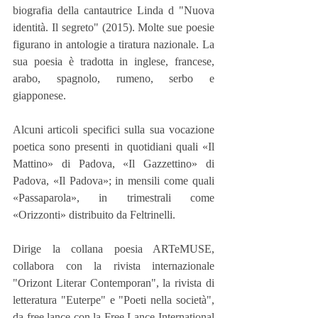
biografia della cantautrice Linda d "Nuova 
identità. Il segreto" (2015). Molte sue poesie 
figurano in antologie a tiratura nazionale. La 
sua poesia è tradotta in inglese, francese, 
arabo, spagnolo, rumeno, serbo e 
giapponese.
Alcuni articoli specifici sulla sua vocazione 
poetica sono presenti in quotidiani quali «Il 
Mattino» di Padova, «Il Gazzettino» di 
Padova, «Il Padova»; in mensili come quali 
«Passaparola», in trimestrali come 
«Orizzonti» distribuito da Feltrinelli.
Dirige la collana poesia ARTeMUSE, 
collabora con la rivista internazionale 
"Orizont Literar Contemporan", la rivista di 
letteratura "Euterpe" e "Poeti nella società", 
da free lance con la Free Lance International 