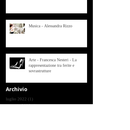
Musica - Alessandra Rizzo
Arte - Francesca Nesteri - La
rappresentazione tra ferite e
sovrastrutture
Archivio
luglio 2022
(1)
1 post
gennaio 2022
(1)
1 post
ottobre 2021
(2)
2 post
agosto 2021
(1)
1 post
luglio 2021
(1)
1 post