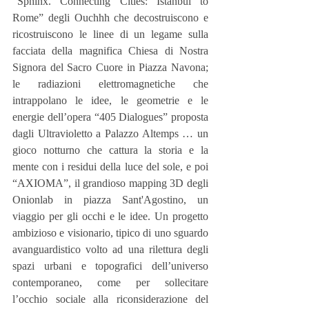
“Sphinx. Connecting Cities: Istanbul to 
Rome” degli Ouchhh che decostruiscono e 
ricostruiscono le linee di un legame sulla 
facciata della magnifica Chiesa di Nostra 
Signora del Sacro Cuore in Piazza Navona; 
le radiazioni elettromagnetiche che 
intrappolano le idee, le geometrie e le 
energie dell’opera “405 Dialogues” proposta 
dagli Ultravioletto a Palazzo Altemps … un 
gioco notturno che cattura la storia e la 
mente con i residui della luce del sole, e poi 
“AXIOMA”, il grandioso mapping 3D degli 
Onionlab in piazza Sant'Agostino, un 
viaggio per gli occhi e le idee. Un progetto 
ambizioso e visionario, tipico di uno sguardo 
avanguardistico volto ad una rilettura degli 
spazi urbani e topografici dell’universo 
contemporaneo, come per sollecitare 
l’occhio sociale alla riconsiderazione del 