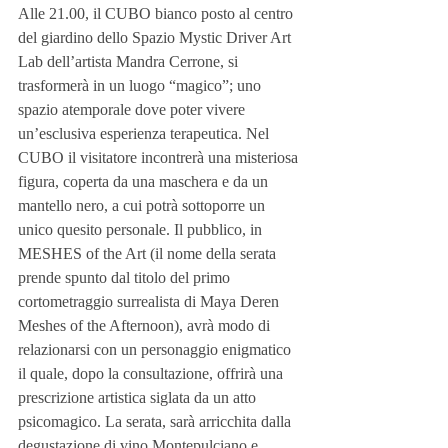
Alle 21.00, il CUBO bianco posto al centro 
del giardino dello Spazio Mystic Driver Art 
Lab dell’artista Mandra Cerrone, si 
trasformerà in un luogo “magico”; uno 
spazio atemporale dove poter vivere 
un’esclusiva esperienza terapeutica. Nel 
CUBO il visitatore incontrerà una misteriosa 
figura, coperta da una maschera e da un 
mantello nero, a cui potrà sottoporre un 
unico quesito personale. Il pubblico, in 
MESHES of the Art (il nome della serata 
prende spunto dal titolo del primo 
cortometraggio surrealista di Maya Deren 
Meshes of the Afternoon), avrà modo di 
relazionarsi con un personaggio enigmatico 
il quale, dopo la consultazione, offrirà una 
prescrizione artistica siglata da un atto 
psicomagico. La serata, sarà arricchita dalla 
degustazione di vino Montepulciano e 