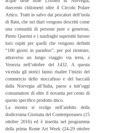
acque delle isole Lofoten in Norvegia, 
duecento chilometri oltre il Circolo Polare 
Artico. Tratti in salvo dai pescatori dell’isola 
di Røst, che nei diari vengono descritti come 
una comunità di persone pure e generose, 
Pietro Querini e i naufraghi superstiti furono 
loro ospiti per quelli che vengono definiti 
“100 giorni in paradiso”, per poi rientrare, 
attraverso un lungo viaggio via terra, a 
Venezia nell’ottobre del 1432. A questa 
vicenda gli storici fanno risalire l’inizio del 
commercio dello stoccafisso e del baccalà 
dalla Norvegia all’Italia, paese a tutt’oggi 
consumatore di oltre il novanta per cento di 
questo specifico prodotto ittico.
La mostra si svolge nell’ambito della 
dodicesima Giornata del Contemporaneo (15 
ottobre 2016) ed è inserita nel programma 
della prima Rome Art Week (24-29 ottobre 