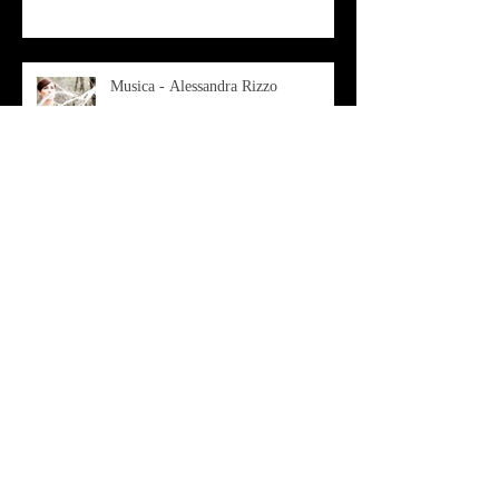
Musica - Alessandra Rizzo
Arte - Francesca Nesteri - La
rappresentazione tra ferite e
sovrastrutture
Archivio
luglio 2022
(1)
1 post
gennaio 2022
(1)
1 post
ottobre 2021
(2)
2 post
agosto 2021
(1)
1 post
luglio 2021
(1)
1 post
giugno 2021
(1)
1 post