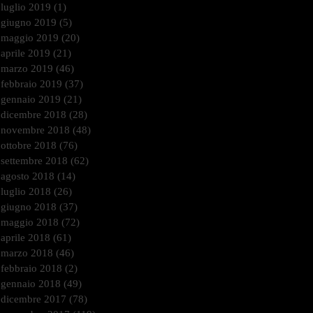
luglio 2019
(1)
1 post
giugno 2019
(5)
5 post
maggio 2019
(20)
20 post
aprile 2019
(21)
21 post
marzo 2019
(46)
46 post
febbraio 2019
(37)
37 post
gennaio 2019
(21)
21 post
dicembre 2018
(28)
28 post
novembre 2018
(48)
48 post
ottobre 2018
(76)
76 post
settembre 2018
(62)
62 post
agosto 2018
(14)
14 post
luglio 2018
(26)
26 post
giugno 2018
(37)
37 post
maggio 2018
(72)
72 post
aprile 2018
(61)
61 post
marzo 2018
(46)
46 post
febbraio 2018
(2)
2 post
gennaio 2018
(49)
49 post
dicembre 2017
(78)
78 post