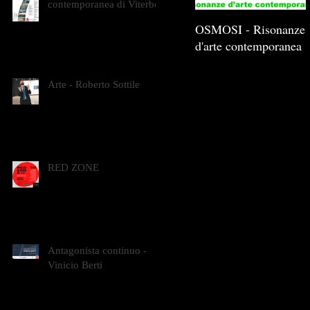
contemporanea di Viterbo
OSMOSI - Risonanze
d'arte contemporanea
Arte - Roberto Sottile
RED ZONE
Antagonista continuo -
Vinicio Berti