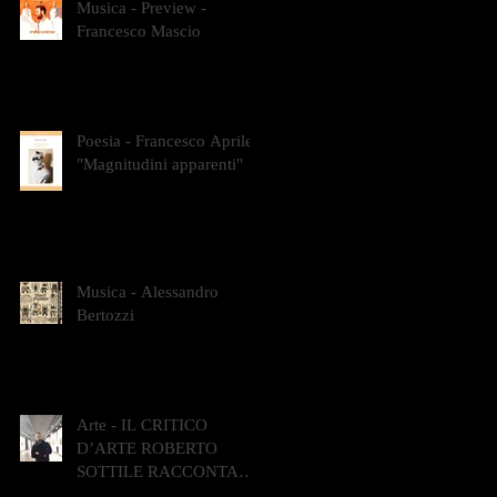
Musica - Preview -
Francesco Mascio
Poesia - Francesco Aprile -
"Magnitudini apparenti"
Musica - Alessandro
Bertozzi
Arte - IL CRITICO
D’ARTE ROBERTO
SOTTILE RACCONTA
GLI INTRECCI