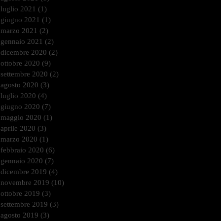
luglio 2021
(1)
1 post
giugno 2021
(1)
1 post
marzo 2021
(2)
2 post
gennaio 2021
(2)
2 post
dicembre 2020
(2)
2 post
ottobre 2020
(9)
9 post
settembre 2020
(2)
2 post
agosto 2020
(3)
3 post
luglio 2020
(4)
4 post
giugno 2020
(7)
7 post
maggio 2020
(1)
1 post
aprile 2020
(3)
3 post
marzo 2020
(1)
1 post
febbraio 2020
(6)
6 post
gennaio 2020
(7)
7 post
dicembre 2019
(4)
4 post
novembre 2019
(10)
10 post
ottobre 2019
(3)
3 post
settembre 2019
(3)
3 post
agosto 2019
(3)
3 post