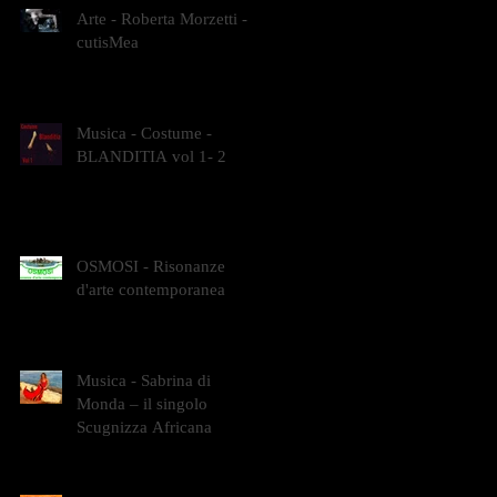
Arte - Roberta Morzetti -
cutisMea
Musica - Costume -
BLANDITIA vol 1- 2
OSMOSI - Risonanze
d'arte contemporanea
Musica - Sabrina di
Monda – il singolo
Scugnizza Africana