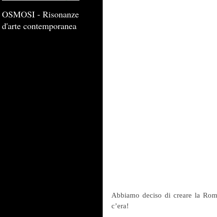
OSMOSI - Risonanze
d'arte contemporanea
Abbiamo deciso di creare la Rom
c’era!