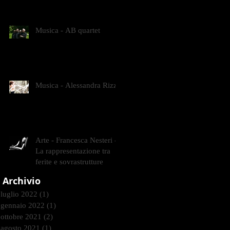
CONTEMPORANEI CHE
ANIMANO IL MUSEO D
Musica - AB quartet
Musica - Alessandra Rizzo
Arte - Francesca Nesteri -
La rappresentazione tra
ferite e sovrastrutture
Archivio
luglio 2022
(1)
1 post
gennaio 2022
(1)
1 post
ottobre 2021
(2)
2 post
agosto 2021
(1)
1 post