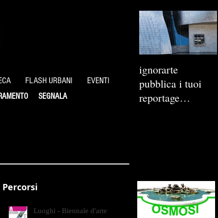
ignorarte
ECA
FLASH URBANI
EVENTI
pubblica i tuoi
reportage
RAMENTO
SEGNALA
fotografici
Percorsi
Luoghi - Biennale d'arte