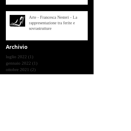
Arte - Francesca Nesteri - La
rappresentazione tra ferite e
sovrastrutture
Archivio
luglio 2022
(1)
1 post
gennaio 2022
(1)
1 post
ottobre 2021
(2)
2 post
agosto 2021
(1)
1 post
luglio 2021
(1)
1 post
giugno 2021
(1)
1 post
marzo 2021
(2)
2 post
gennaio 2021
(2)
2 post
dicembre 2020
(2)
2 post
ottobre 2020
(9)
9 post
settembre 2020
(2)
2 post
agosto 2020
(3)
3 post