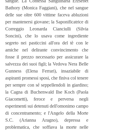
sangue. La Contessa Sanguinaria Erzsebet 
Bathory (Monica Faggiani), che nel sangue 
delle sue oltre 600 vittime faceva abluzioni 
per mantenersi giovane; la Saponificatrice di 
Correggio Leonarda Cianciulli (Silvia 
Soncini), che lo usava come ingrediente 
segreto nei pasticcini all'ora del tè con le 
amiche nel delirante convincimento che 
fosse il prezzo necessario per assicurare la 
salvezza dei suoi figli; la Vedova Nera Belle 
Gunness (Elena Ferrari), insaziabile di 
aspiranti promessi sposi, che finiva col tenere 
per sempre con sé seppellendoli in giardino; 
la Cagna di Buchenwald Ilse Koch (Paola 
Giacometti), feroce e perversa negli 
esperimenti sui detenuti dell'omonimo campo 
di concentramento; e l'Angelo della Morte 
S.C. (Arianna Aragno), depressa e 
problematica, che soffiava la morte nelle 