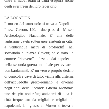
Oltre ai nuovi brani la band eseguirà anche 
degli evergreen del loro repertorio.
LA LOCATION
Il museo del sottosuolo si trova a Napoli in 
Piazza Cavour, 140, a due passi dal Museo 
Archeologico Nazionale. E’ una delle 
tantissime cavità sotterranee esistenti in città, 
a venticinque metri di profondità, nel 
sottosuolo di piazza Cavour, ed è stato un 
enorme “ricovero” utilizzato dai napoletani 
nella seconda guerra mondiale per evitare i 
bombardamenti. E’ un vero e proprio dedalo 
di cunicoli e cave di tufo, vicine alla cisterna 
dell’acquedotto greco-romano, e divenne 
negli anni della Seconda Guerra Mondiale 
uno dei più noti rifugi anti-aerei di tutta la 
città frequentato da migliaia e migliaia di 
napoletani. L’ingresso al Museo si trova a 