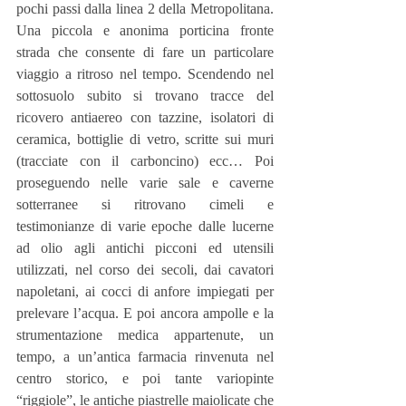
pochi passi dalla linea 2 della Metropolitana. 
Una piccola e anonima porticina fronte 
strada che consente di fare un particolare 
viaggio a ritroso nel tempo. Scendendo nel 
sottosuolo subito si trovano tracce del 
ricovero antiaereo con tazzine, isolatori di 
ceramica, bottiglie di vetro, scritte sui muri 
(tracciate con il carboncino) ecc… Poi 
proseguendo nelle varie sale e caverne 
sotterranee si ritrovano cimeli e 
testimonianze di varie epoche dalle lucerne 
ad olio agli antichi picconi ed utensili 
utilizzati, nel corso dei secoli, dai cavatori 
napoletani, ai cocci di anfore impiegati per 
prelevare l’acqua. E poi ancora ampolle e la 
strumentazione medica appartenute, un 
tempo, a un’antica farmacia rinvenuta nel 
centro storico, e poi tante variopinte 
“riggiole”, le antiche piastrelle maiolicate che 