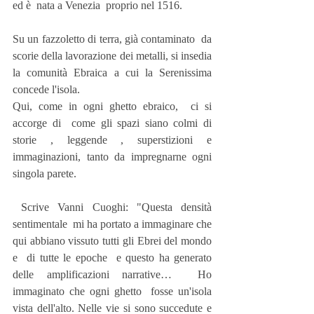
ed è  nata a Venezia  proprio nel 1516.
Su un fazzoletto di terra, già contaminato  da 
scorie della lavorazione dei metalli, si insedia 
la comunità Ebraica a cui la Serenissima 
concede l'isola. 
Qui, come in ogni ghetto ebraico,  ci si 
accorge di  come gli spazi siano colmi di 
storie , leggende , superstizioni e 
immaginazioni, tanto da impregnarne ogni 
singola parete.
 Scrive Vanni Cuoghi: "Questa densità 
sentimentale  mi ha portato a immaginare che 
qui abbiano vissuto tutti gli Ebrei del mondo 
e  di tutte le epoche  e questo ha generato  
delle amplificazioni narrative…  Ho 
immaginato che ogni ghetto  fosse un'isola 
vista dell'alto. Nelle vie si sono succedute e 