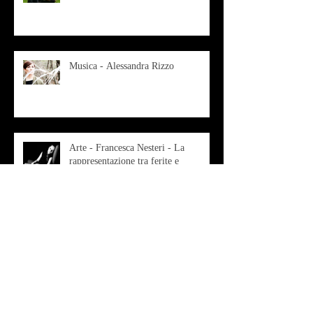
Musica - Alessandra Rizzo
Arte - Francesca Nesteri - La
rappresentazione tra ferite e
sovrastrutture
Archivio
luglio 2022
(1)
1 post
gennaio 2022
(1)
1 post
ottobre 2021
(2)
2 post
agosto 2021
(1)
1 post
luglio 2021
(1)
1 post