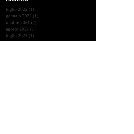
luglio 2022
(1)
1 post
gennaio 2022
(1)
1 post
ottobre 2021
(2)
2 post
agosto 2021
(1)
1 post
luglio 2021
(1)
1 post
giugno 2021
(1)
1 post
marzo 2021
(2)
2 post
gennaio 2021
(2)
2 post
dicembre 2020
(2)
2 post
ottobre 2020
(9)
9 post
settembre 2020
(2)
2 post
agosto 2020
(3)
3 post
luglio 2020
(4)
4 post
giugno 2020
(7)
7 post
maggio 2020
(1)
1 post
aprile 2020
(3)
3 post
marzo 2020
(1)
1 post
febbraio 2020
(6)
6 post
gennaio 2020
(7)
7 post