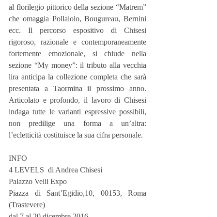
al florilegio pittorico della sezione “Matrem” 
che omaggia Pollaiolo, Bougureau, Bernini 
ecc. Il percorso espositivo di Chisesi 
rigoroso, razionale e contemporaneamente 
fortemente emozionale, si chiude nella 
sezione “My money”: il tributo alla vecchia 
lira anticipa la collezione completa che sarà 
presentata a Taormina il prossimo anno. 
Articolato e profondo, il lavoro di Chisesi 
indaga tutte le varianti espressive possibili, 
non predilige una forma a un’altra: 
l’ecletticità costituisce la sua cifra personale.
INFO
4 LEVELS  di Andrea Chisesi
Palazzo Velli Expo
Piazza di Sant’Egidio,10, 00153, Roma 
(Trastevere)
dal 7 al 20 dicembre 2016