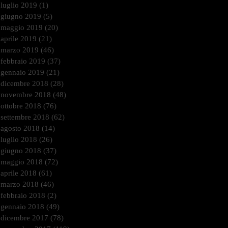
luglio 2019
(1)
1 post
giugno 2019
(5)
5 post
maggio 2019
(20)
20 post
aprile 2019
(21)
21 post
marzo 2019
(46)
46 post
febbraio 2019
(37)
37 post
gennaio 2019
(21)
21 post
dicembre 2018
(28)
28 post
novembre 2018
(48)
48 post
ottobre 2018
(76)
76 post
settembre 2018
(62)
62 post
agosto 2018
(14)
14 post
luglio 2018
(26)
26 post
giugno 2018
(37)
37 post
maggio 2018
(72)
72 post
aprile 2018
(61)
61 post
marzo 2018
(46)
46 post
febbraio 2018
(2)
2 post
gennaio 2018
(49)
49 post
dicembre 2017
(78)
78 post