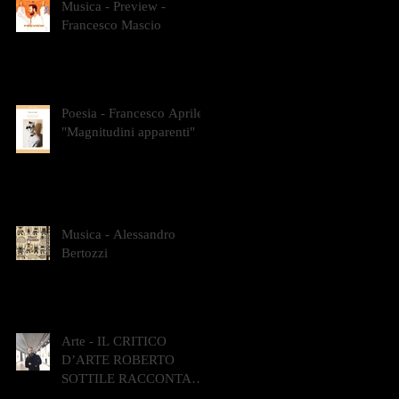
Musica - Preview -
Francesco Mascio
Poesia - Francesco Aprile -
"Magnitudini apparenti"
Musica - Alessandro
Bertozzi
Arte - IL CRITICO
D’ARTE ROBERTO
SOTTILE RACCONTA
GLI INTRECCI