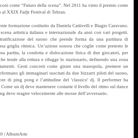
coni come “Futuro della scena”. Nel 2011 ha vinto il premio come 
o al XXIX Fadjr Festival di Tehran.
te formazione costituito da Daniela Cattivelli e Biagio Caravano. 
cena artistica italiana e internazionale da anni con vari progetti. 
tratificazione del suono che prende forma da una partitura di 
ssa griglia ritmica. Un’azione sonora che coglie come pretesto le 
na partita, la condotta e dislocazione fisica di due giocatori, per 
he tende alla rottura e rifugge lo stazionario, definendo una zona 
stamenti. Gesti concreti come girare una manopola, premere un 
eformano gli immaginari suscitati da due bizzarri piloti del suono, 
re di ping pong e l’attitudine del 'classico' dj. Il performer ha 
 Come un dj deve mantenere costante il livello del ritmo sul dance 
ng deve reagire velocemente alle mosse dell’avversario.
0 | AlbumArte