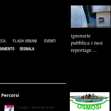
ignorarte
ECA
FLASH URBANI
EVENTI
pubblica i tuoi
reportage
RAMENTO
SEGNALA
fotografici
Percorsi
Luoghi - Biennale d'arte