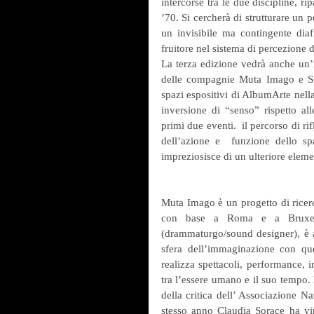
intercorse tra le due discipline, r
’70. Si cercherà di strutturare un p
un invisibile ma contingente diaf
fruitore nel sistema di percezione 
La terza edizione vedrà anche un’i
delle compagnie Muta Imago e Si
spazi espositivi di AlbumArte nell
inversione di “senso” rispetto al
primi due eventi.  il percorso di r
dell’azione e  funzione dello sp
impreziosisce di un ulteriore elem
Muta Imago è un progetto di ricerc
con base a Roma e a Bruxelle
(drammaturgo/sound designer), è al
sfera dell’immaginazione con quel
realizza spettacoli, performance, i
tra l’essere umano e il suo tempo.
della critica dell’ Associazione N
stesso anno Claudia Sorace ha vin