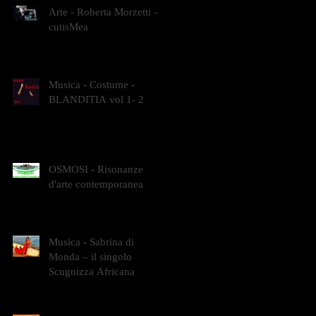
Arte - Roberta Morzetti -
cutisMea
Musica - Costume -
BLANDITIA vol 1- 2
OSMOSI - Risonanze
d'arte contemporanea
Musica - Sabrina di
Monda – il singolo
Scugnizza Africana