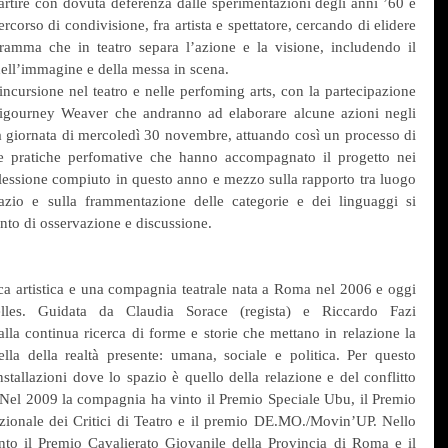
ipartire con dovuta deferenza dalle sperimentazioni degli anni ’60 e 
ercorso di condivisione, fra artista e spettatore, cercando di elidere 
ramma che in teatro separa l’azione e la visione, includendo il 
dell’immagine e della messa in scena.
ncursione nel teatro e nelle perfoming arts, con la partecipazione 
gourney Weaver che andranno ad elaborare alcune azioni negli 
a giornata di mercoledì 30 novembre, attuando così un processo di 
le pratiche perfomative che hanno accompagnato il progetto nei 
iflessione compiuto in questo anno e mezzo sulla rapporto tra luogo 
azio e sulla frammentazione delle categorie e dei linguaggi si 
ento di osservazione e discussione.
a artistica e una compagnia teatrale nata a Roma nel 2006 e oggi 
s. Guidata da Claudia Sorace (regista) e Riccardo Fazi 
la continua ricerca di forme e storie che mettano in relazione la 
la della realtà presente: umana, sociale e politica. Per questo 
nstallazioni dove lo spazio è quello della relazione e del conflitto 
 Nel 2009 la compagnia ha vinto il Premio Speciale Ubu, il Premio 
azionale dei Critici di Teatro e il premio DE.MO./Movin’UP. Nello 
to il Premio Cavalierato Giovanile della Provincia di Roma e il 