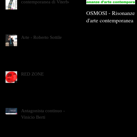
contemporanea di Viterbo
OSMOSI - Risonanze
d'arte contemporanea
Arte - Roberto Sottile
RED ZONE
Antagonista continuo -
Vinicio Berti