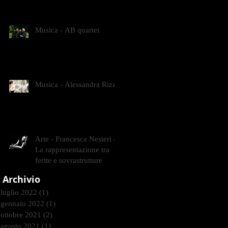
CONTEMPORANEI CHE
ANIMANO IL MUSEO D
Musica - AB quartet
Musica - Alessandra Rizzo
Arte - Francesca Nesteri -
La rappresentazione tra
ferite e sovrastrutture
Archivio
luglio 2022
(1)
1 post
gennaio 2022
(1)
1 post
ottobre 2021
(2)
2 post
agosto 2021
(1)
1 post