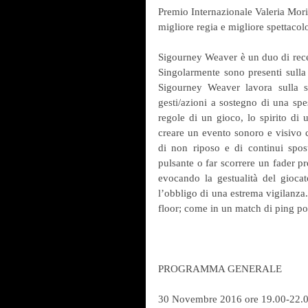
Premio Internazionale Valeria Mori
migliore regia e migliore spettacol
Sigourney Weaver è un duo di recen
Singolarmente sono presenti sulla s
Sigourney Weaver lavora sulla s
gesti/azioni a sostegno di una spe
regole di un gioco, lo spirito di u
creare un evento sonoro e visivo c
di non riposo e di continui spo
pulsante o far scorrere un fader pr
evocando la gestualità del giocato
l’obbligo di una estrema vigilanza.
floor; come in un match di ping po
PROGRAMMA GENERALE
30 Novembre 2016 ore 19.00-22.0