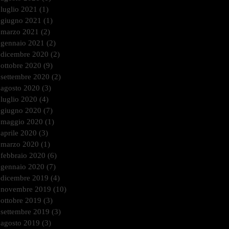
luglio 2021
(1)
1 post
giugno 2021
(1)
1 post
marzo 2021
(2)
2 post
gennaio 2021
(2)
2 post
dicembre 2020
(2)
2 post
ottobre 2020
(9)
9 post
settembre 2020
(2)
2 post
agosto 2020
(3)
3 post
luglio 2020
(4)
4 post
giugno 2020
(7)
7 post
maggio 2020
(1)
1 post
aprile 2020
(3)
3 post
marzo 2020
(1)
1 post
febbraio 2020
(6)
6 post
gennaio 2020
(7)
7 post
dicembre 2019
(4)
4 post
novembre 2019
(10)
10 post
ottobre 2019
(3)
3 post
settembre 2019
(3)
3 post
agosto 2019
(3)
3 post