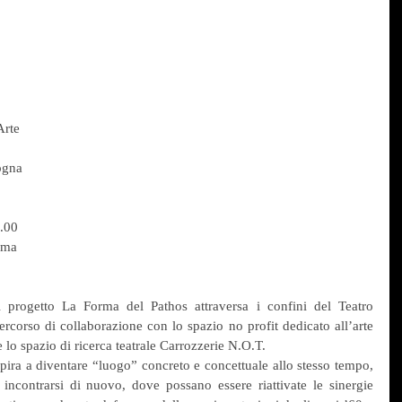
Arte
ogna
.00
oma
 progetto La Forma del Pathos attraversa i confini del Teatro 
corso di collaborazione con lo spazio no profit dedicato all’arte 
o spazio di ricerca teatrale Carrozzerie N.O.T.
pira a diventare “luogo” concreto e concettuale allo stesso tempo, 
incontrarsi di nuovo, dove possano essere riattivate le sinergie 