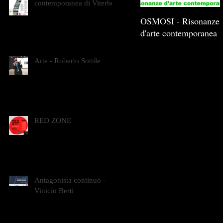
contemporanea di Viterbo
OSMOSI - Risonanze
d'arte contemporanea
Arte - Roberto Sottile
RED ZONE
Antagonista continuo -
Vinicio Berti