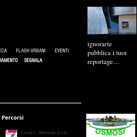
ignorarte
ECA
FLASH URBANI
EVENTI
pubblica i tuoi
reportage
RAMENTO
SEGNALA
fotografici
Percorsi
Luoghi - Biennale d'arte