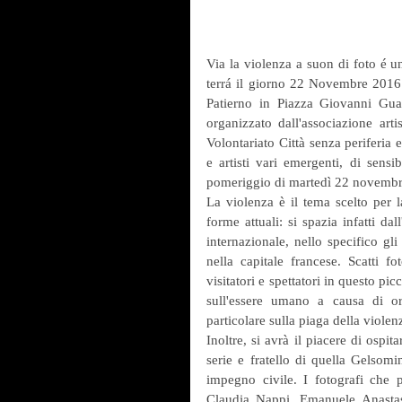
Via la violenza a suon di foto é un
terrá il giorno 22 Novembre 2016 p
Patierno in Piazza Giovanni Guar
organizzato dall'associazione art
Volontariato Città senza periferia 
e artisti vari emergenti, di sensi
pomeriggio di martedì 22 novembre,
La violenza è il tema scelto per la
forme attuali: si spazia infatti da
internazionale, nello specifico gl
nella capitale francese. Scatti f
visitatori e spettatori in questo pi
sull'essere umano a causa di orie
particolare sulla piaga della viole
Inoltre, si avrà il piacere di ospi
serie e fratello di quella Gelsomi
impegno civile. I fotografi che p
Claudia Nappi, Emanuele Anastas