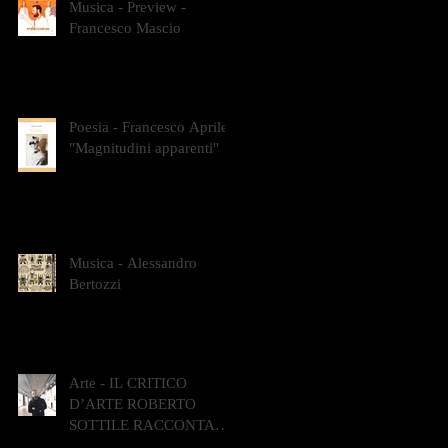
Musica - Preview -
Francesco Mascio
Poesia - Francesco Aprile -
"Magnitudini apparenti"
Musica - Alessandro
Bertozzi
Arte - IL CRITICO
D’ARTE ROBERTO
SOTTILE RACCONTA
GLI INTRECCI