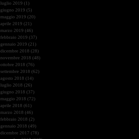
luglio 2019
(1)
1 post
giugno 2019
(5)
5 post
maggio 2019
(20)
20 post
aprile 2019
(21)
21 post
marzo 2019
(46)
46 post
febbraio 2019
(37)
37 post
gennaio 2019
(21)
21 post
dicembre 2018
(28)
28 post
novembre 2018
(48)
48 post
ottobre 2018
(76)
76 post
settembre 2018
(62)
62 post
agosto 2018
(14)
14 post
luglio 2018
(26)
26 post
giugno 2018
(37)
37 post
maggio 2018
(72)
72 post
aprile 2018
(61)
61 post
marzo 2018
(46)
46 post
febbraio 2018
(2)
2 post
gennaio 2018
(49)
49 post
dicembre 2017
(78)
78 post