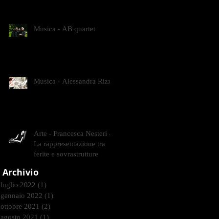
CONTEMPORANEI CHE
ANIMANO IL MUSEO D
Musica - AB quartet
Musica - Alessandra Rizzo
Arte - Francesca Nesteri -
La rappresentazione tra
ferite e sovrastrutture
Archivio
luglio 2022
(1)
1 post
gennaio 2022
(1)
1 post
ottobre 2021
(2)
2 post
agosto 2021
(1)
1 post