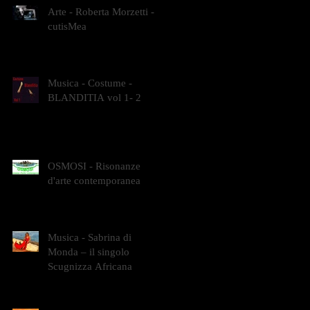
Arte - Roberta Morzetti -
cutisMea
Musica - Costume -
BLANDITIA vol 1- 2
OSMOSI - Risonanze
d'arte contemporanea
Musica - Sabrina di
Monda – il singolo
Scugnizza Africana