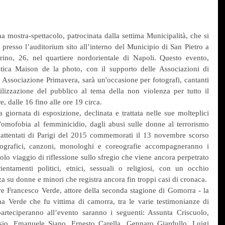
a mostra-spettacolo, patrocinata dalla settima Municipalità, che si 
resso l’auditorium sito all’interno del Municipio di San Pietro a 
ino, 26, nel quartiere nordorientale di Napoli. Questo evento, 
istica Maison de la photo, con il supporto delle Associazioni di 
e Associazione Primavera, sarà un'occasione per fotografi, cantanti 
bilizzazione del pubblico al tema della non violenza per tutto il 
 dalle 16 fino alle ore 19 circa.
 giornata di esposizione, declinata e trattata nelle sue molteplici 
ll'omofobia al femminicidio, dagli abusi sulle donne al terrorismo 
i attentati di Parigi del 2015 commemorati il 13 novembre scorso 
otografici, canzoni, monologhi e coreografie accompagneranno i 
ccolo viaggio di riflessione sullo sfregio che viene ancora perpetrato 
ntamenti politici, etnici, sessuali o religiosi, con un occhio 
nza su donne e minori che registra ancora fin troppi casi di cronaca.
tare Francesco Verde, attore della seconda stagione di Gomorra - la 
na Verde che fu vittima di camorra, tra le varie testimonianze di 
arteciperanno all’evento saranno i seguenti: Assunta Criscuolo, 
io, Emanuele Siano, Ernesto Carella, Gennaro Giardullo, Luigi 