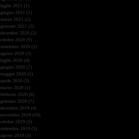
luglio 2021
(1)
1 post
giugno 2021
(1)
1 post
marzo 2021
(2)
2 post
gennaio 2021
(2)
2 post
dicembre 2020
(2)
2 post
ottobre 2020
(9)
9 post
settembre 2020
(2)
2 post
agosto 2020
(3)
3 post
luglio 2020
(4)
4 post
giugno 2020
(7)
7 post
maggio 2020
(1)
1 post
aprile 2020
(3)
3 post
marzo 2020
(1)
1 post
febbraio 2020
(6)
6 post
gennaio 2020
(7)
7 post
dicembre 2019
(4)
4 post
novembre 2019
(10)
10 post
ottobre 2019
(3)
3 post
settembre 2019
(3)
3 post
agosto 2019
(3)
3 post