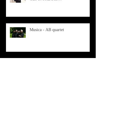
CONTEMPORANEI CHE
ANIMANO IL MUSEO D
Musica - AB quartet
Musica - Alessandra Rizzo
Arte - Francesca Nesteri - La
rappresentazione tra ferite e
sovrastrutture
Archivio