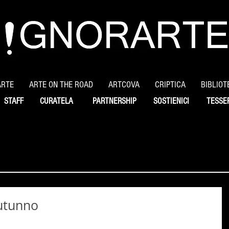
ARTE
ARTE ON THE ROAD
ARTCOVA
CRIPTICA
BIBLIOT
STAFF
CURATELA
PARTNERSHIP
SOSTIENICI
TESSE
autunno