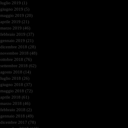
luglio 2019
(1)
1 post
giugno 2019
(5)
5 post
maggio 2019
(20)
20 post
aprile 2019
(21)
21 post
marzo 2019
(46)
46 post
febbraio 2019
(37)
37 post
gennaio 2019
(21)
21 post
dicembre 2018
(28)
28 post
novembre 2018
(48)
48 post
ottobre 2018
(76)
76 post
settembre 2018
(62)
62 post
agosto 2018
(14)
14 post
luglio 2018
(26)
26 post
giugno 2018
(37)
37 post
maggio 2018
(72)
72 post
aprile 2018
(61)
61 post
marzo 2018
(46)
46 post
febbraio 2018
(2)
2 post
gennaio 2018
(49)
49 post
dicembre 2017
(78)
78 post