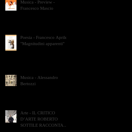
Musica - Preview -
Francesco Mascio
Poesia - Francesco Aprile -
"Magnitudini apparenti"
Musica - Alessandro
Bertozzi
Arte - IL CRITICO
D’ARTE ROBERTO
SOTTILE RACCONTA
GLI INTRECCI