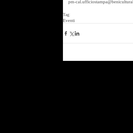
pm-cal.ufficiostampa@beniculturali
Tag:
Eventi