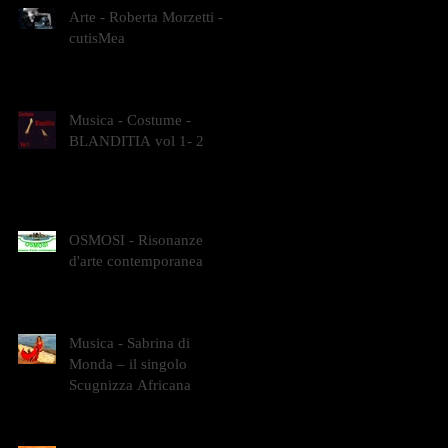
Arte - Roberta Morzetti -
cutisMea
Musica - Costume -
BLANDITIA vol 1- 2
OSMOSI - Risonanze
d'arte contemporanea
Musica - Sabrina di
Monda – il singolo
Scugnizza Africana