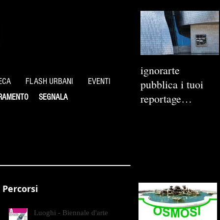
ignorarte
ECA
FLASH URBANI
EVENTI
pubblica i tuoi
reportage
RAMENTO
SEGNALA
fotografici
Percorsi
Luoghi - Biennale d'arte