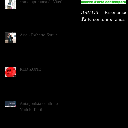
contemporanea di Viterbo
OSMOSI - Risonanze
d'arte contemporanea
Arte - Roberto Sottile
RED ZONE
Antagonista continuo -
Vinicio Berti