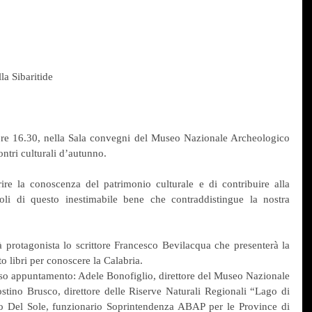
a Sibaritide
re 16.30, nella Sala convegni del Museo Nazionale Archeologico 
ontri culturali d’autunno.
orire la conoscenza del patrimonio culturale e di contribuire alla 
oli di questo inestimabile bene che contraddistingue la nostra 
rotagonista lo scrittore Francesco Bevilacqua che presenterà la 
o libri per conoscere la Calabria.
teso appuntamento: Adele Bonofiglio, direttore del Museo Nazionale 
stino Brusco, direttore delle Riserve Naturali Regionali “Lago di 
lo Del Sole, funzionario Soprintendenza ABAP per le Province di 