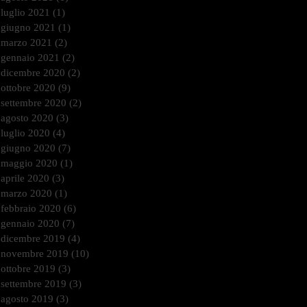
luglio 2021
(1)
1 post
giugno 2021
(1)
1 post
marzo 2021
(2)
2 post
gennaio 2021
(2)
2 post
dicembre 2020
(2)
2 post
ottobre 2020
(9)
9 post
settembre 2020
(2)
2 post
agosto 2020
(3)
3 post
luglio 2020
(4)
4 post
giugno 2020
(7)
7 post
maggio 2020
(1)
1 post
aprile 2020
(3)
3 post
marzo 2020
(1)
1 post
febbraio 2020
(6)
6 post
gennaio 2020
(7)
7 post
dicembre 2019
(4)
4 post
novembre 2019
(10)
10 post
ottobre 2019
(3)
3 post
settembre 2019
(3)
3 post
agosto 2019
(3)
3 post