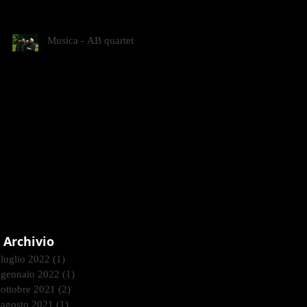
CONTEMPORANEI CHE
ANIMANO IL MUSEO D
Musica - AB quartet
Archivio
luglio 2022
(1)
1 post
gennaio 2022
(1)
1 post
ottobre 2021
(2)
2 post
agosto 2021
(1)
1 post