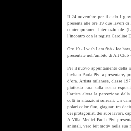
Il 24 novembre per il ciclo I giov
presenta alle ore 19 due lavori di P
contemporaneo internazionale (L
l’incontro con la regista Caroline 
Ore 19 - I wish I am fish / Jee haw,
presentate nell’ambito di Art Club 
Per il nuovo appuntamento della ra
invitato Paola Pivi a presentare, 
d’ora. Artista milanese, classe 19
piuttosto rara sulla scena esposi
l’artista altera la percezione dell
colti in situazioni surreali. Un ca
polari color fluo, giaguari tra dec
dei protagonisti dei suoi lavori, cap
A Villa Medici Paola Pivi present
animali, vero leit motiv nella sua r