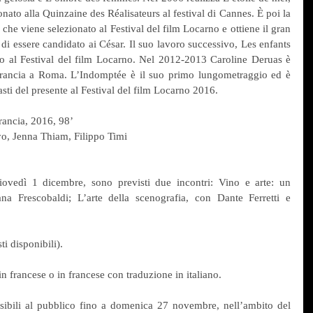
nato alla Quinzaine des Réalisateurs al festival di Cannes. È poi la 
, che viene selezionato al Festival del film Locarno e ottiene il gran 
 di essere candidato ai César. Il suo lavoro successivo, Les enfants 
to al Festival del film Locarno. Nel 2012-2013 Caroline Deruas è 
Francia a Roma. L’Indomptée è il suo primo lungometraggio ed è 
asti del presente al Festival del film Locarno 2016.
rancia, 2016, 98’
o, Jenna Thiam, Filippo Timi
ovedì 1 dicembre, sono previsti due incontri: Vino e arte: un 
a Frescobaldi; L’arte della scenografia, con Dante Ferretti e 
ti disponibili).
in francese o in francese con traduzione in italiano.
sibili al pubblico fino a domenica 27 novembre, nell’ambito del 