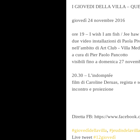
I GIOVEDI DELLA VILLA – QU
giovedì 24 novembre 2016
ore 19 – I wish I am fish / Jee haw
due video installazioni di Paola Piv
nell’ambito di Art Club - Villa Med
a cura di Pier Paolo Pancotto
visibili fino a domenica 27 novem
20.30 – L’indomptée
film di Caroline Deruas, regista e 
incontro e proiezione
Diretta FB: https://www.facebook.
#giovedìdellavilla
, 
#jeudisdelavilla
Live tweet 
#12giovedì