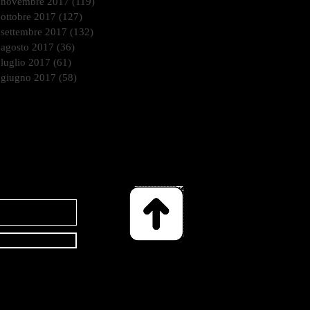
novembre 2017
(119)
119 post
ottobre 2017
(127)
127 post
settembre 2017
(132)
132 post
agosto 2017
(36)
36 post
luglio 2017
(61)
61 post
giugno 2017
(58)
58 post