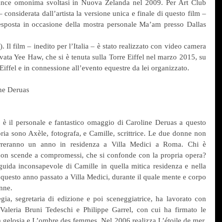
nce omonima svoltasi in Nuova Zelanda nel 2009. Per Art Club 
considerata dall’artista la versione unica e finale di questo film – 
sposta in occasione della mostra personale Ma’am presso Dallas 
Il film – inedito per l’Italia – è stato realizzato con video camera 
vata Yee Haw, che si è tenuta sulla Torre Eiffel nel marzo 2015, su 
iffel e in connessione all’evento equestre da lei organizzato.
ne Deruas
, è il personale e fantastico omaggio di Caroline Deruas a questo 
ria sono Axèle, fotografa, e Camille, scrittrice. Le due donne non 
rreranno un anno in residenza a Villa Medici a Roma. Chi è 
on scende a compromessi, che si confonde con la propria opera? 
uida inconsapevole di Camille in quella mitica residenza e nella 
questo anno passato a Villa Medici, durante il quale mente e corpo 
enne.
egia, segretaria di edizione e poi sceneggiatrice, ha lavorato con 
leria Bruni Tedeschi e Philippe Garrel, con cui ha firmato le 
a gelosia e L’ombre des femmes. Nel 2006 realizza L’étoile de mer, 