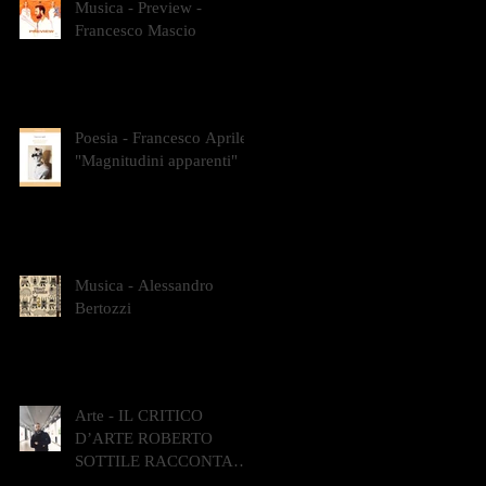
Musica - Preview -
Francesco Mascio
Poesia - Francesco Aprile -
"Magnitudini apparenti"
Musica - Alessandro
Bertozzi
Arte - IL CRITICO
D’ARTE ROBERTO
SOTTILE RACCONTA
GLI INTRECCI