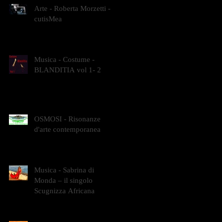
Arte - Roberta Morzetti -
cutisMea
Musica - Costume -
BLANDITIA vol 1- 2
OSMOSI - Risonanze
d'arte contemporanea
Musica - Sabrina di
Monda – il singolo
Scugnizza Africana