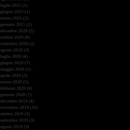
luglio 2021
(1)
1 post
giugno 2021
(1)
1 post
marzo 2021
(2)
2 post
gennaio 2021
(2)
2 post
dicembre 2020
(2)
2 post
ottobre 2020
(9)
9 post
settembre 2020
(2)
2 post
agosto 2020
(3)
3 post
luglio 2020
(4)
4 post
giugno 2020
(7)
7 post
maggio 2020
(1)
1 post
aprile 2020
(3)
3 post
marzo 2020
(1)
1 post
febbraio 2020
(6)
6 post
gennaio 2020
(7)
7 post
dicembre 2019
(4)
4 post
novembre 2019
(10)
10 post
ottobre 2019
(3)
3 post
settembre 2019
(3)
3 post
agosto 2019
(3)
3 post