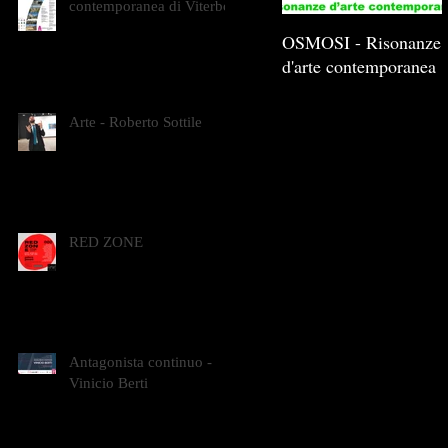
contemporanea di Viterbo
OSMOSI - Risonanze
d'arte contemporanea
Arte - Roberto Sottile
RED ZONE
Antagonista continuo -
Vinicio Berti