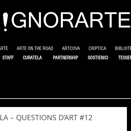
ARTE
ARTE ON THE ROAD
ARTCOVA
CRIPTICA
BIBLIOT
STAFF
CURATELA
PARTNERSHIP
SOSTIENICI
TESSE
LLA – QUESTIONS D’ART #12