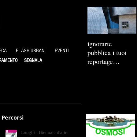
ignorarte
ECA
FLASH URBANI
EVENTI
pubblica i tuoi
reportage
RAMENTO
SEGNALA
fotografici
Percorsi
Luoghi - Biennale d'arte