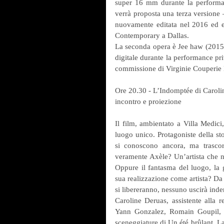
super 16 mm durante la performa
verrà proposta una terza versione – 
nuovamente editata nel 2016 ed e
Contemporary a Dallas.
La seconda opera è Jee haw (2015). 
digitale durante la performance pri
commissione di Virginie Couperie E
Ore 20.30 - L’Indomptée di Caroli
incontro e proiezione
Il film, ambientato a Villa Medici
luogo unico. Protagoniste della sto
si conoscono ancora, ma trasco
veramente Axèle? Un’artista che n
Oppure il fantasma del luogo, la g
sua realizzazione come artista? Da 
si libereranno, nessuno uscirà ind
Caroline Deruas, assistente alla r
Yann Gonzalez, Romain Goupil, Va
sceneggiature di Un été brûlant, L