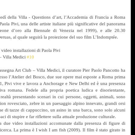
edì della Villa - Questions d’art, l’Accademia di Francia a Roma 
aola Pivi, una delle artiste italiane più significative del panorama 
eone d’oro alla Biennale di Venezia nel 1999), e alle 20.30 
Deruas, al quale seguirà la proiezione del suo film L’Indomptée.
 video installazioni di Paola Pivi
– Villa Medici 
#10
ssegna Art Club – Villa Medici, il curatore Pier Paolo Pancotto ha 
presso l’Atelier del Bosco, due sue opere mai esposte a Roma prima 
71, Pivi vive e lavora a Anchorage e New Delhi ed è una presenza 
tiva romana. Fedele alla propria poetica ludica e disorientante, 
a realtà presentando scenari in cui persone, oggetti, animali, sono 
mion rovesciato, zebre in un paesaggio alpino innevato, grandi orsi 
ine di tazze di cappuccino, un asino in una barca, sono solo alcuni 
aci di stupire e far riflettere sulla attuale produzione culturale.
a due video installazioni accomunate dalla presenza di figure di 
icerca. La prima è I wish I am fish (2009). Il film è stato girato in 