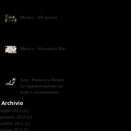
CONTEMPORANEI CHE
ANIMANO IL MUSEO D
Musica - AB quartet
Musica - Alessandra Rizzo
Arte - Francesca Nesteri -
La rappresentazione tra
ferite e sovrastrutture
Archivio
luglio 2022
(1)
1 post
gennaio 2022
(1)
1 post
ottobre 2021
(2)
2 post
agosto 2021
(1)
1 post