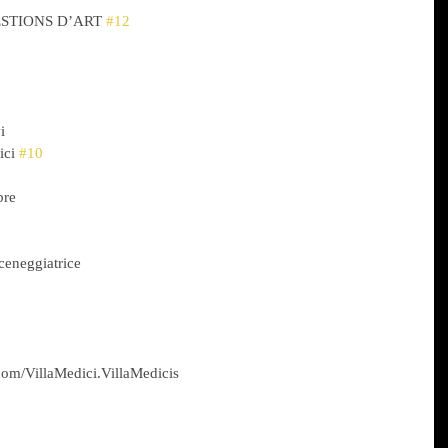
ESTIONS D’ART 
#12
i
ici 
#10
bre
sceneggiatrice
com/VillaMedici.VillaMedicis