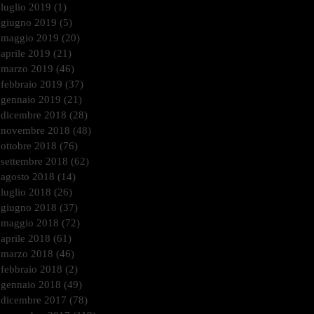
luglio 2019
(1)
1 post
giugno 2019
(5)
5 post
maggio 2019
(20)
20 post
aprile 2019
(21)
21 post
marzo 2019
(46)
46 post
febbraio 2019
(37)
37 post
gennaio 2019
(21)
21 post
dicembre 2018
(28)
28 post
novembre 2018
(48)
48 post
ottobre 2018
(76)
76 post
settembre 2018
(62)
62 post
agosto 2018
(14)
14 post
luglio 2018
(26)
26 post
giugno 2018
(37)
37 post
maggio 2018
(72)
72 post
aprile 2018
(61)
61 post
marzo 2018
(46)
46 post
febbraio 2018
(2)
2 post
gennaio 2018
(49)
49 post
dicembre 2017
(78)
78 post