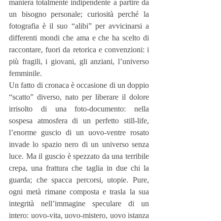
maniera totalmente indipendente a partire da 
un bisogno personale; curiosità perché la 
fotografia è il suo “alibi” per avvicinarsi a 
differenti mondi che ama e che ha scelto di 
raccontare, fuori da retorica e convenzioni: i 
più fragili, i giovani, gli anziani, l’universo 
femminile.
Un fatto di cronaca è occasione di un doppio 
“scatto” diverso, nato per liberare il dolore 
irrisolto di una foto-documento: nella 
sospesa atmosfera di un perfetto still-life, 
l’enorme guscio di un uovo-ventre rosato 
invade lo spazio nero di un universo senza 
luce. Ma il guscio è spezzato da una terribile 
crepa, una frattura che taglia in due chi la 
guarda; che spacca percorsi, utopie. Pure, 
ogni metà rimane composta e trasla la sua 
integrità nell’immagine speculare di un 
intero: uovo-vita, uovo-mistero, uovo istanza 