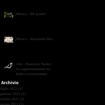
CONTEMPORANEI CHE
ANIMANO IL MUSEO D
Musica - AB quartet
Musica - Alessandra Rizzo
Arte - Francesca Nesteri -
La rappresentazione tra
ferite e sovrastrutture
Archivio
luglio 2022
(1)
1 post
gennaio 2022
(1)
1 post
ottobre 2021
(2)
2 post
agosto 2021
(1)
1 post