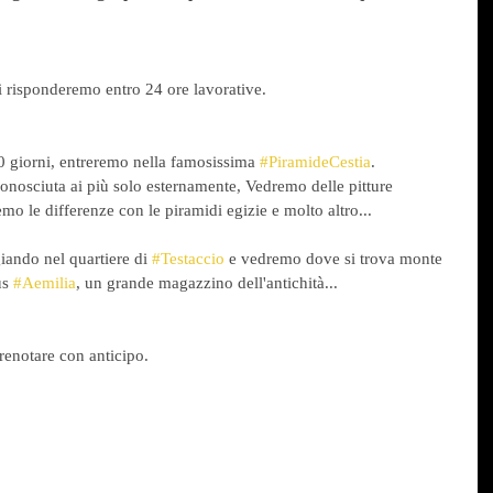
 risponderemo entro 24 ore lavorative.
0 giorni, entreremo nella famosissima 
#PiramideCestia
. 
nosciuta ai più solo esternamente, Vedremo delle pitture 
mo le differenze con le piramidi egizie e molto altro...
iando nel quartiere di 
#Testaccio
 e vedremo dove si trova monte 
us 
#Aemilia
, un grande magazzino dell'antichità...
renotare con anticipo.