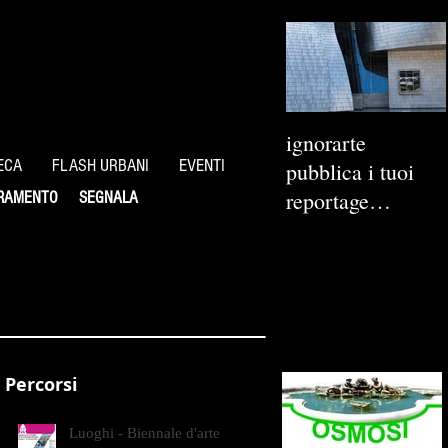
ignorarte
ECA
FLASH URBANI
EVENTI
pubblica i tuoi
reportage
RAMENTO
SEGNALA
fotografici
Percorsi
Luoghi - Biennale d'arte