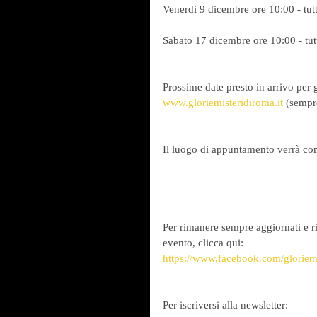
Venerdi 9 dicembre ore 10:00 - tutt
Sabato 17 dicembre ore 10:00 - tut
Prossime date presto in arrivo per g
www.gloriemisteridiroma.it 
(sempr
Il luogo di appuntamento verrà com
___________________________
Per rimanere sempre aggiornati e r
evento, clicca qui:
https://www.facebook.com/gloriem
Per iscriversi alla newsletter: