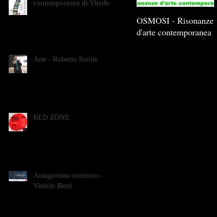
contemporanea di Viterbo
OSMOSI - Risonanze
d'arte contemporanea
Arte - Roberto Sottile
RED ZONE
Antagonista continuo -
Vinicio Berti