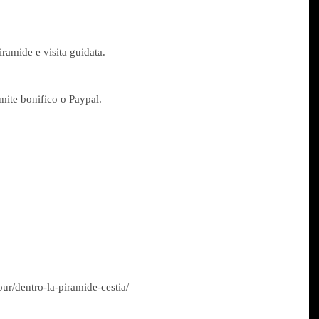
iramide e visita guidata.
mite bonifico o Paypal.
__________________________
our/dentro-la-piramide-cestia/