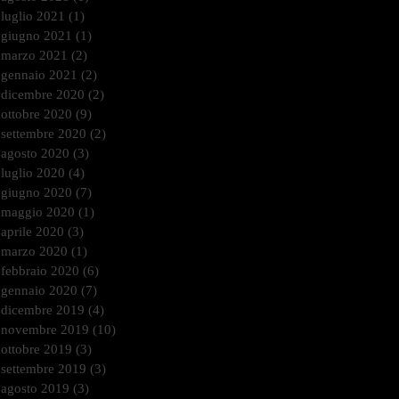
luglio 2021
(1)
1 post
giugno 2021
(1)
1 post
marzo 2021
(2)
2 post
gennaio 2021
(2)
2 post
dicembre 2020
(2)
2 post
ottobre 2020
(9)
9 post
settembre 2020
(2)
2 post
agosto 2020
(3)
3 post
luglio 2020
(4)
4 post
giugno 2020
(7)
7 post
maggio 2020
(1)
1 post
aprile 2020
(3)
3 post
marzo 2020
(1)
1 post
febbraio 2020
(6)
6 post
gennaio 2020
(7)
7 post
dicembre 2019
(4)
4 post
novembre 2019
(10)
10 post
ottobre 2019
(3)
3 post
settembre 2019
(3)
3 post
agosto 2019
(3)
3 post