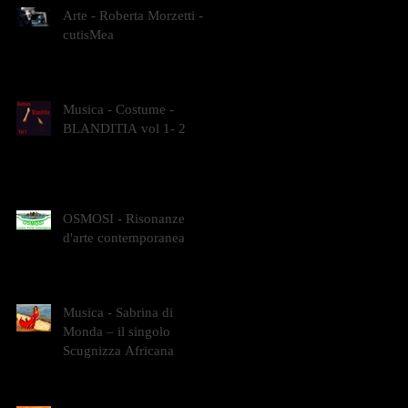
Arte - Roberta Morzetti -
cutisMea
Musica - Costume -
BLANDITIA vol 1- 2
OSMOSI - Risonanze
d'arte contemporanea
Musica - Sabrina di
Monda – il singolo
Scugnizza Africana