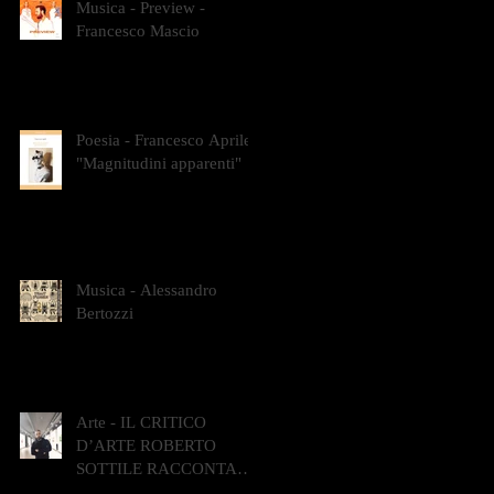
Musica - Preview -
Francesco Mascio
Poesia - Francesco Aprile -
"Magnitudini apparenti"
Musica - Alessandro
Bertozzi
Arte - IL CRITICO
D’ARTE ROBERTO
SOTTILE RACCONTA
GLI INTRECCI