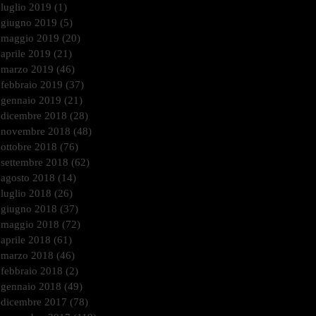
luglio 2019
(1)
1 post
giugno 2019
(5)
5 post
maggio 2019
(20)
20 post
aprile 2019
(21)
21 post
marzo 2019
(46)
46 post
febbraio 2019
(37)
37 post
gennaio 2019
(21)
21 post
dicembre 2018
(28)
28 post
novembre 2018
(48)
48 post
ottobre 2018
(76)
76 post
settembre 2018
(62)
62 post
agosto 2018
(14)
14 post
luglio 2018
(26)
26 post
giugno 2018
(37)
37 post
maggio 2018
(72)
72 post
aprile 2018
(61)
61 post
marzo 2018
(46)
46 post
febbraio 2018
(2)
2 post
gennaio 2018
(49)
49 post
dicembre 2017
(78)
78 post