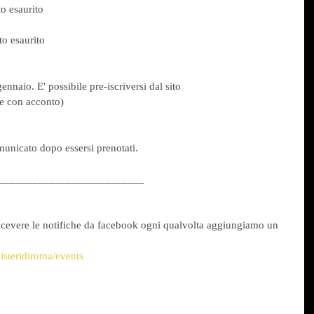
o esaurito
to esaurito
ennaio. E' possibile pre-iscriversi dal sito 
e con acconto)
unicato dopo essersi prenotati.
__________________________
icevere le notifiche da facebook ogni qualvolta aggiungiamo un 
isteridiroma/events