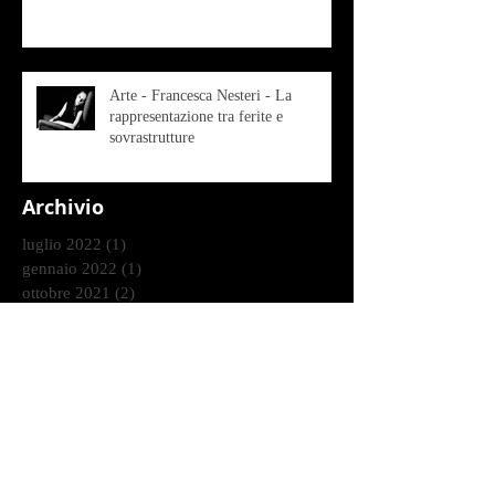
Arte - Francesca Nesteri - La
rappresentazione tra ferite e
sovrastrutture
Archivio
luglio 2022
(1)
1 post
gennaio 2022
(1)
1 post
ottobre 2021
(2)
2 post
agosto 2021
(1)
1 post
luglio 2021
(1)
1 post
giugno 2021
(1)
1 post
marzo 2021
(2)
2 post
gennaio 2021
(2)
2 post
dicembre 2020
(2)
2 post
ottobre 2020
(9)
9 post
settembre 2020
(2)
2 post