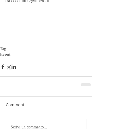
fra.cecchini72@libero.it  
Tag:
Eventi
Commenti
Scrivi un commento...