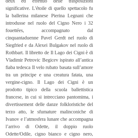
deux ed effettuò delle trasposizioni 
significative. L'étoile di quello spettacolo fu 
la ballerina milanese Pierina Legnani che 
introdusse nel ruolo del Cigno Nero i 32 
fouettées, accompagnato dal 
cinquantaduenne Pavel Gerdt nel ruolo di 
Siegfried e da Alexei Bulgakov nel ruolo di 
Rothbart. Il libretto de Il Lago dei Cigni è di 
Vladimir Petrovic Begicev ispirato all’antica 
fiaba tedesca Il velo rubato basata sull’amore 
tra un principe e una creatura fatata, una 
vergine-cigno. Il Lago dei Cigni è un 
prodotto tipico della scuola ballettistica 
francese, in cui si intrecciano pantomima, i 
divertissement delle danze folkloristiche del 
terzo atto, le sfumature malinconiche di 
Ivanov e l’atmosfera lunare che accompagna 
l’arrivo di Odette, il doppio ruolo 
Odette/Odile, cigno bianco e cigno nero, 