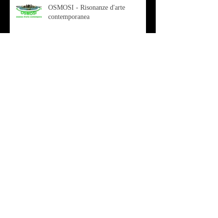
OSMOSI - Risonanze d'arte
contemporanea
Musica - Sabrina di Monda – il
singolo Scugnizza Africana
Musica - Preview - Francesco Mascio
Poesia - Francesco Aprile -
"Magnitudini apparenti"