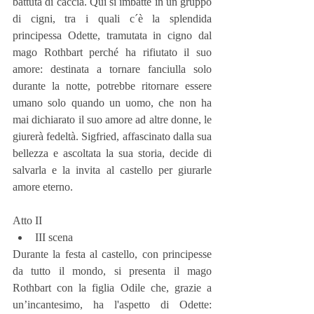
battuta di caccia. Qui si imbatte in un gruppo 
di cigni, tra i quali c´è la splendida 
principessa Odette, tramutata in cigno dal 
mago Rothbart perché ha rifiutato il suo 
amore: destinata a tornare fanciulla solo 
durante la notte, potrebbe ritornare essere 
umano solo quando un uomo, che non ha 
mai dichiarato il suo amore ad altre donne, le 
giurerà fedeltà. Sigfried, affascinato dalla sua 
bellezza e ascoltata la sua storia, decide di 
salvarla e la invita al castello per giurarle 
amore eterno.
Atto II 
III scena 
Durante la festa al castello, con principesse 
da tutto il mondo, si presenta il mago 
Rothbart con la figlia Odile che, grazie a 
un’incantesimo, ha l'aspetto di Odette: 