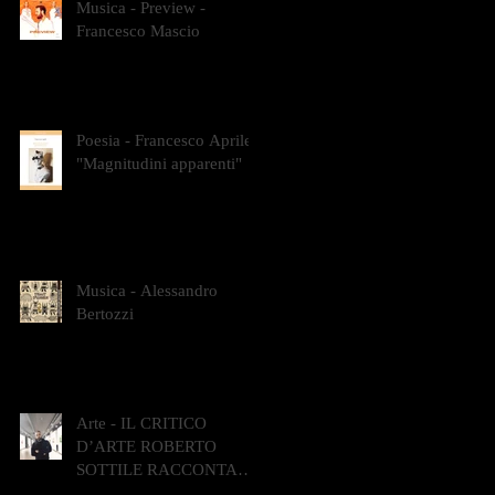
Musica - Preview -
Francesco Mascio
Poesia - Francesco Aprile -
"Magnitudini apparenti"
Musica - Alessandro
Bertozzi
Arte - IL CRITICO
D’ARTE ROBERTO
SOTTILE RACCONTA
GLI INTRECCI