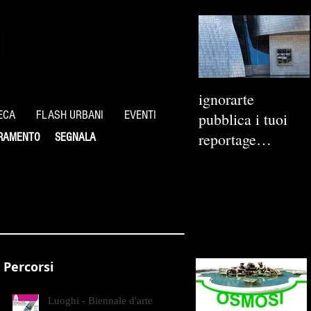
ignorarte
ECA
FLASH URBANI
EVENTI
pubblica i tuoi
reportage
RAMENTO
SEGNALA
fotografici
Percorsi
Luoghi - Biennale d'arte