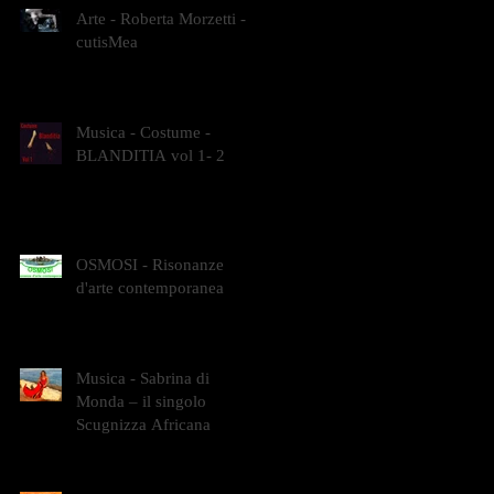
Arte - Roberta Morzetti -
cutisMea
Musica - Costume -
BLANDITIA vol 1- 2
OSMOSI - Risonanze
d'arte contemporanea
Musica - Sabrina di
Monda – il singolo
Scugnizza Africana