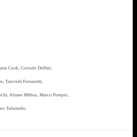
arta Czok, Corrado Delfini, 
s, Tancredi Fornasetti, 
Sirchi, Afsane Mithus, Marco Pompei,
no Tulumello.