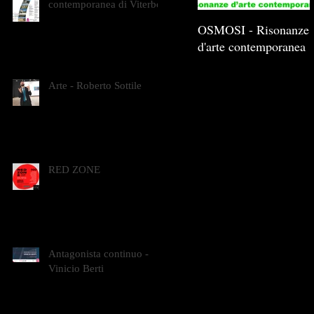
contemporanea di Viterbo
OSMOSI - Risonanze
d'arte contemporanea
Arte - Roberto Sottile
RED ZONE
Antagonista continuo -
Vinicio Berti