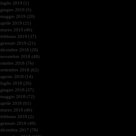
luglio 2019
(1)
1 post
giugno 2019
(5)
5 post
maggio 2019
(20)
20 post
aprile 2019
(21)
21 post
marzo 2019
(46)
46 post
febbraio 2019
(37)
37 post
gennaio 2019
(21)
21 post
dicembre 2018
(28)
28 post
novembre 2018
(48)
48 post
ottobre 2018
(76)
76 post
settembre 2018
(62)
62 post
agosto 2018
(14)
14 post
luglio 2018
(26)
26 post
giugno 2018
(37)
37 post
maggio 2018
(72)
72 post
aprile 2018
(61)
61 post
marzo 2018
(46)
46 post
febbraio 2018
(2)
2 post
gennaio 2018
(49)
49 post
dicembre 2017
(78)
78 post