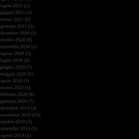
luglio 2021
(1)
1 post
giugno 2021
(1)
1 post
marzo 2021
(2)
2 post
gennaio 2021
(2)
2 post
dicembre 2020
(2)
2 post
ottobre 2020
(9)
9 post
settembre 2020
(2)
2 post
agosto 2020
(3)
3 post
luglio 2020
(4)
4 post
giugno 2020
(7)
7 post
maggio 2020
(1)
1 post
aprile 2020
(3)
3 post
marzo 2020
(1)
1 post
febbraio 2020
(6)
6 post
gennaio 2020
(7)
7 post
dicembre 2019
(4)
4 post
novembre 2019
(10)
10 post
ottobre 2019
(3)
3 post
settembre 2019
(3)
3 post
agosto 2019
(3)
3 post