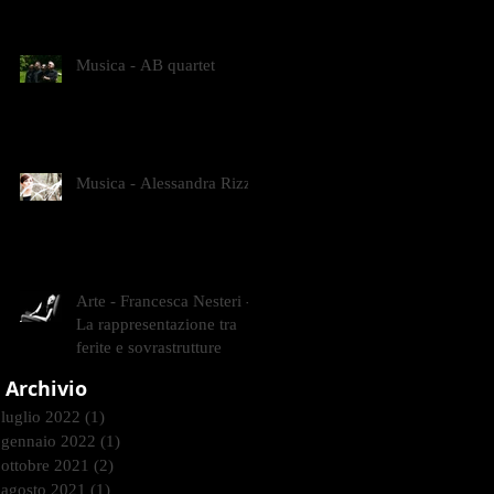
CONTEMPORANEI CHE
ANIMANO IL MUSEO D
Musica - AB quartet
Musica - Alessandra Rizzo
Arte - Francesca Nesteri -
La rappresentazione tra
ferite e sovrastrutture
Archivio
luglio 2022
(1)
1 post
gennaio 2022
(1)
1 post
ottobre 2021
(2)
2 post
agosto 2021
(1)
1 post