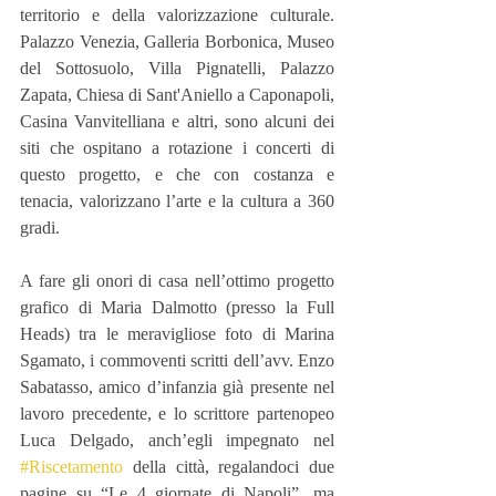
territorio e della valorizzazione culturale. 
Palazzo Venezia, Galleria Borbonica, Museo 
del Sottosuolo, Villa Pignatelli, Palazzo 
Zapata, Chiesa di Sant'Aniello a Caponapoli, 
Casina Vanvitelliana e altri, sono alcuni dei 
siti che ospitano a rotazione i concerti di 
questo progetto, e che con costanza e 
tenacia, valorizzano l’arte e la cultura a 360 
gradi.
A fare gli onori di casa nell’ottimo progetto 
grafico di Maria Dalmotto (presso la Full 
Heads) tra le meravigliose foto di Marina 
Sgamato, i commoventi scritti dell’avv. Enzo 
Sabatasso, amico d’infanzia già presente nel 
lavoro precedente, e lo scrittore partenopeo 
Luca Delgado, anch’egli impegnato nel 
#Riscetamento
 della città, regalandoci due 
pagine su “Le 4 giornate di Napoli”, ma 