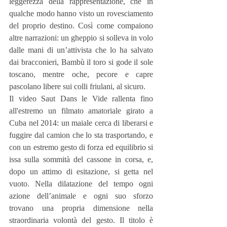
leggerezza della rappresentazione, che in 
qualche modo hanno visto un rovesciamento 
del proprio destino. Così come compaiono 
altre narrazioni: un gheppio si solleva in volo 
dalle mani di un’attivista che lo ha salvato 
dai bracconieri, Bambù il toro si gode il sole 
toscano, mentre oche, pecore e capre 
pascolano libere sui colli friulani, al sicuro.
Il video Saut Dans le Vide rallenta fino 
all'estremo un filmato amatoriale girato a 
Cuba nel 2014: un maiale cerca di liberarsi e 
fuggire dal camion che lo sta trasportando, e 
con un estremo gesto di forza ed equilibrio si 
issa sulla sommità del cassone in corsa, e, 
dopo un attimo di esitazione, si getta nel 
vuoto. Nella dilatazione del tempo ogni 
azione dellʼanimale e ogni suo sforzo 
trovano una propria dimensione nella 
straordinaria volontà del gesto. Il titolo è 