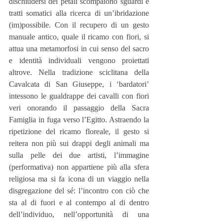
dischiudersi dei petali scompaiono sguardi e 
tratti somatici alla ricerca di un’ibridazione 
(im)possibile. Con il recupero di un gesto 
manuale antico, quale il ricamo con fiori, si 
attua una metamorfosi in cui senso del sacro 
e identità individuali vengono proiettati 
altrove. Nella tradizione sciclitana della 
Cavalcata di San Giuseppe, i ‘bardatori’ 
intessono le gualdrappe dei cavalli con fiori 
veri onorando il passaggio della Sacra 
Famiglia in fuga verso l’Egitto. Astraendo la 
ripetizione del ricamo floreale, il gesto si 
reitera non più sui drappi degli animali ma 
sulla pelle dei due artisti, l’immagine 
(performativa) non appartiene più alla sfera 
religiosa ma si fa icona di un viaggio nella 
disgregazione del sé: l’incontro con ciò che 
sta al di fuori e al contempo al di dentro 
dell’individuo, nell’opportunità di una 