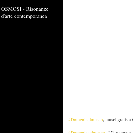
OSMOSI - Risonanze
d'arte contemporanea
#Domenicalmuseo
, musei gratis 
#Domenicaalmuseo
. L'1 gennaio 