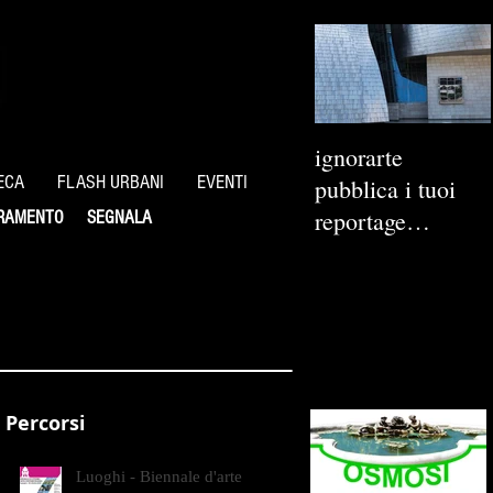
ignorarte
ECA
FLASH URBANI
EVENTI
pubblica i tuoi
reportage
RAMENTO
SEGNALA
fotografici
Percorsi
Luoghi - Biennale d'arte