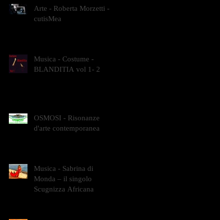
Arte - Roberta Morzetti -
cutisMea
Musica - Costume -
BLANDITIA vol 1- 2
OSMOSI - Risonanze
d'arte contemporanea
Musica - Sabrina di
Monda – il singolo
Scugnizza Africana