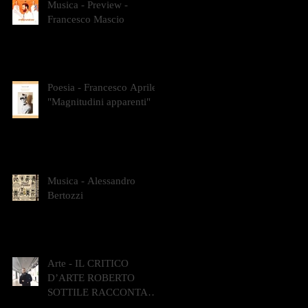
Musica - Preview -
Francesco Mascio
Poesia - Francesco Aprile -
"Magnitudini apparenti"
Musica - Alessandro
Bertozzi
Arte - IL CRITICO
D’ARTE ROBERTO
SOTTILE RACCONTA
GLI INTRECCI