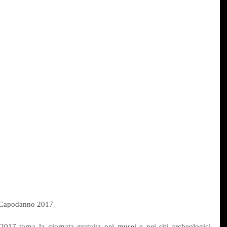
a Capodanno 2017
2017 torna la giornata gratuita nei musei e nei siti archeologici 