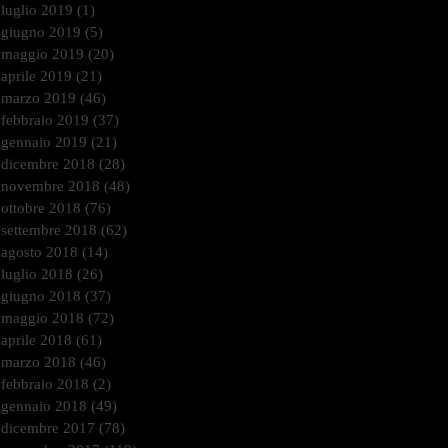
luglio 2019
(1)
1 post
giugno 2019
(5)
5 post
maggio 2019
(20)
20 post
aprile 2019
(21)
21 post
marzo 2019
(46)
46 post
febbraio 2019
(37)
37 post
gennaio 2019
(21)
21 post
dicembre 2018
(28)
28 post
novembre 2018
(48)
48 post
ottobre 2018
(76)
76 post
settembre 2018
(62)
62 post
agosto 2018
(14)
14 post
luglio 2018
(26)
26 post
giugno 2018
(37)
37 post
maggio 2018
(72)
72 post
aprile 2018
(61)
61 post
marzo 2018
(46)
46 post
febbraio 2018
(2)
2 post
gennaio 2018
(49)
49 post
dicembre 2017
(78)
78 post