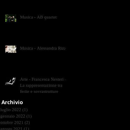
CONTEMPORANEI CHE
ANIMANO IL MUSEO D
Musica - AB quartet
Musica - Alessandra Rizzo
Arte - Francesca Nesteri -
La rappresentazione tra
ferite e sovrastrutture
Archivio
luglio 2022
(1)
1 post
gennaio 2022
(1)
1 post
ottobre 2021
(2)
2 post
agosto 2021
(1)
1 post