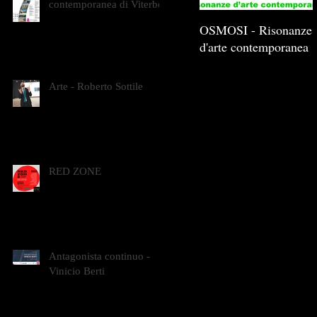
contemporanea di Viterbo
OSMOSI - Risonanze
d'arte contemporanea
Arte - Roberto Sottile
RED ZONE
Antagonista continuo -
Vinicio Berti