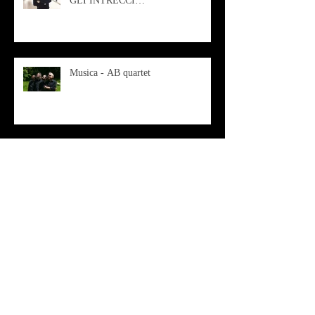
GLI INTRECCI
CONTEMPORANEI CHE
ANIMANO IL MUSEO D
Musica - AB quartet
Musica - Alessandra Rizzo
Arte - Francesca Nesteri - La
rappresentazione tra ferite e
sovrastrutture
Archivio