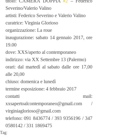
titolo: CAMERA DOPPIA 
#2
 – Federico 
Severino/Valerio Valino
artisti: Federico Severino e Valerio Valino
curatrice: Virginia Glorioso
organizzazione: La roue
inaugurazione: sabato 14 gennaio 2017, ore 
19.00
dove: XXS/aperto al contemporaneo
indirizzo: via XX Settembre 13 (Palermo)
orari: dal martedì al sabato dalle ore 17,00 
alle 20,00
chiuso: domenica e lunedì
termine esposizione: 4 febbraio 2017
contatti mail: 
xxsapertoalcontemporaneo@gmail.com / 
virginiaglorioso@gmail.com
telefono: 091 8436774 / 393 9356196 / 347 
0580142 / 331 1869475
Tag: