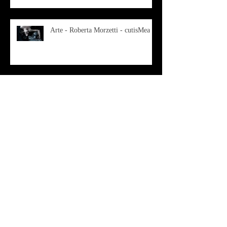
Arte - Roberta Morzetti - cutisMea
Musica - Costume - BLANDITIA
vol 1- 2
OSMOSI - Risonanze d'arte
contemporanea
Musica - Sabrina di Monda – il
singolo Scugnizza Africana