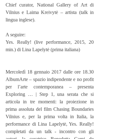
Chief curator, National Gallery of Art di 
Vilnius e Laima Kreivytė – artista (talk in 
lingua inglese).
A seguire:
Yes. Really! (live performance, 2015, 20 
min.) di Lina Lapelytė (prima italiana)
Mercoledì 18 gennaio 2017 dalle ore 18.30 
AlbumArte – spazio indipendente e no profit 
per l’arte contemporanea – presenta 
Exploring … | Step 1, una serata che si 
articola in tre momenti: la proiezione in 
prima assoluta del film Chasing Boundaries 
Vilnius e, per la prima volta in Italia, la 
performance di Lina Lapelytė, Yes. Really! 
completati da un talk - incontro con gli 
autori, la curatrice Benedetta Carpi de 