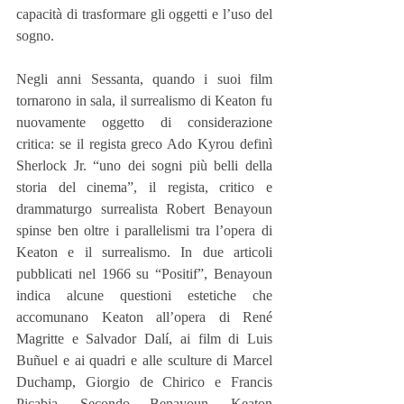
capacità di trasformare gli oggetti e l’uso del 
sogno.
Negli anni Sessanta, quando i suoi film 
tornarono in sala, il surrealismo di Keaton fu 
nuovamente oggetto di considerazione 
critica: se il regista greco Ado Kyrou definì 
Sherlock Jr. “uno dei sogni più belli della 
storia del cinema”, il regista, critico e 
drammaturgo surrealista Robert Benayoun 
spinse ben oltre i parallelismi tra l’opera di 
Keaton e il surrealismo. In due articoli 
pubblicati nel 1966 su “Positif”, Benayoun 
indica alcune questioni estetiche che 
accomunano Keaton all’opera di René 
Magritte e Salvador Dalí, ai film di Luis 
Buñuel e ai quadri e alle sculture di Marcel 
Duchamp, Giorgio de Chirico e Francis 
Picabia. Secondo Benayoun, Keaton 