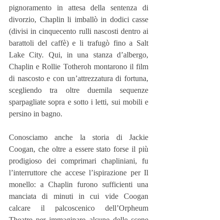
pignoramento in attesa della sentenza di 
divorzio, Chaplin li imballò in dodici casse 
(divisi in cinquecento rulli nascosti dentro ai 
barattoli del caffè) e li trafugò fino a Salt 
Lake City. Qui, in una stanza d’albergo, 
Chaplin e Rollie Totheroh montarono il film 
di nascosto e con un’attrezzatura di fortuna, 
scegliendo tra oltre duemila sequenze 
sparpagliate sopra e sotto i letti, sui mobili e 
persino in bagno.
Conosciamo anche la storia di Jackie 
Coogan, che oltre a essere stato forse il più 
prodigioso dei comprimari chapliniani, fu 
l’interruttore che accese l’ispirazione per Il 
monello: a Chaplin furono sufficienti una 
manciata di minuti in cui vide Coogan 
calcare il palcoscenico dell’Orpheum 
Theatre per immaginare alcune delle scene 