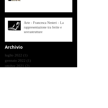
Arte - Francesca Nesteri - La
rappresentazione tra ferite e
sovrastrutture
Archivio
luglio 2022
(1)
1 post
gennaio 2022
(1)
1 post
ottobre 2021
(2)
2 post
agosto 2021
(1)
1 post
luglio 2021
(1)
1 post
giugno 2021
(1)
1 post
marzo 2021
(2)
2 post
gennaio 2021
(2)
2 post
dicembre 2020
(2)
2 post
ottobre 2020
(9)
9 post