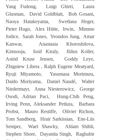
Yang Fudong,  Luigi Ghirri,  Laura 
Glusman,  David Goldblatt,  Bob Gosani,  
Naoya Hatakeyama,  Swetlana Heger,  
Pieter Hugo,  Alex Hütte,  Irwin,  Mimmo 
Jodice,  Sarah Jones,  Yeondoo Jung,  Amar 
Kanwar,  Anastasia Khoroshilova,  
Kimsooja,  Iosif Kiraly,  Jùlius Koller,  
Astrid Kruse Jensen,  Goddy Leye,  
Zbigniew Libera , Ralph Eugene Meatyard,  
Ryuji Miyamoto,  Yasumasa Morimura,  
Daido Moriyama,  Daniel Naudé,  Walter 
Niedermayr,  Anna Niesterowicz,  George 
Osodi, Adrian Paci,  Hung-Chih Peng,  
Irving Penn, Aleksander Petlura,  Barbara 
Probst,  Mauro Restiffe,  Olivier Richon,  
Tom Sandberg,  Hrair Sarkissian,  Ene-Liis 
Semper,  Wael Shawky,  Ahlam Shibli,  
Stephen Shore,  Dayanita Singh,  Raghubir 