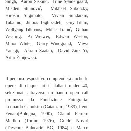
Singh,  Aaron Siskind,  Trine Søndergaard,  
Mladen Stilinović,  Mikhael Subotzky,  
Hiroshi Sugimoto,  Vivian Sundaram,  
Tabaimo,  Jinoos Taghizadeh,  Guy Tillim,  
Wolfgang Tillmans,  Milica Tomić,  Gillian 
Wearing,  Ai Weiwei,  Edward Weston,  
Minor White,  Garry Winogrand,  Miwa 
Yanagi,  Akram Zaatari,  David Zink Yi,  
Artur Žmijewski. 
Il percorso espositivo comprenderà anche le 
opere di cinque artisti italiani under 40, 
selezionati attraverso un bando open call 
promosso da Fondazione Fotografia: 
Leonardo Cannistrà (Catanzaro, 1989), Irene 
Fenara(Bologna, 1990), Gianni Ferrero 
Merlino (Torino 1976), Guido Nosari 
(Trescore Balneario BG, 1984) e Marco 