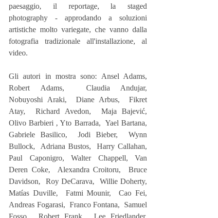
paesaggio, il reportage, la staged 
photography - approdando a soluzioni 
artistiche molto variegate, che vanno dalla 
fotografia tradizionale all'installazione, al 
video.
Gli autori in mostra sono: Ansel Adams,  
Robert Adams,  Claudia Andujar,  
Nobuyoshi Araki,  Diane Arbus,  Fikret 
Atay,  Richard Avedon,  Maja Bajević,  
Olivo Barbieri , Yto Barrada,  Yael Bartana, 
Gabriele Basilico,  Jodi Bieber,  Wynn 
Bullock,  Adriana Bustos,  Harry Callahan,  
Paul Caponigro, Walter Chappell, Van 
Deren Coke,  Alexandra Croitoru,  Bruce 
Davidson,  Roy DeCarava,  Willie Doherty, 
Matías Duville,  Fatmi Mounir,  Cao Fei,  
Andreas Fogarasi,  Franco Fontana,  Samuel 
Fosso,  Robert Frank,  Lee Friedlander,  