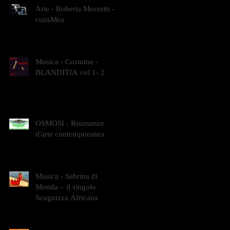
Arte - Roberta Morzetti -
cutisMea
Musica - Costume -
BLANDITIA vol 1- 2
OSMOSI - Risonanze
d'arte contemporanea
Musica - Sabrina di
Monda – il singolo
Scugnizza Africana