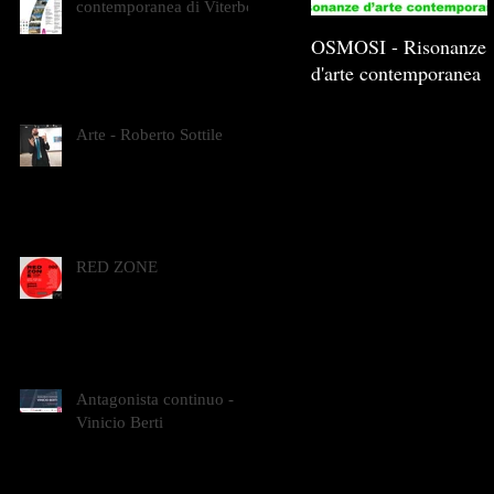
contemporanea di Viterbo
OSMOSI - Risonanze
d'arte contemporanea
Arte - Roberto Sottile
RED ZONE
Antagonista continuo -
Vinicio Berti