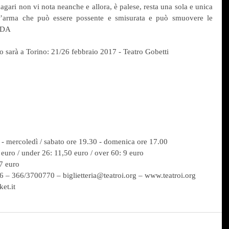
gari non vi nota neanche e allora, è palese, resta una sola e unica 
’arma che può essere possente e smisurata e può smuovere le 
ODA
lo sarà a Torino: 21/26 febbraio 2017 - Teatro Gobetti
0 - mercoledì / sabato ore 19.30 - domenica ore 17.00
 euro / under 26: 11,50 euro / over 60: 9 euro
 7 euro
56 – 366/3700770 – biglietteria@teatroi.org – www.teatroi.org
ket.it