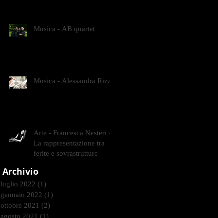
CONTEMPORANEI CHE
ANIMANO IL MUSEO D
Musica - AB quartet
Musica - Alessandra Rizzo
Arte - Francesca Nesteri -
La rappresentazione tra
ferite e sovrastrutture
Archivio
luglio 2022
(1)
1 post
gennaio 2022
(1)
1 post
ottobre 2021
(2)
2 post
agosto 2021
(1)
1 post