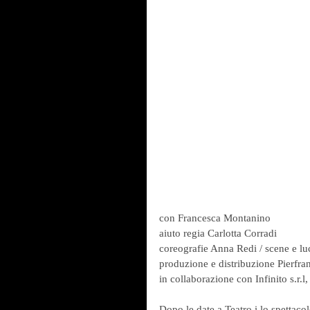
con Francesca Montanino
aiuto regia Carlotta Corradi
coreografie Anna Redi / scene e l
produzione e distribuzione Pierfr
in collaborazione con Infinito s.r.l
Dopo le date a Teatro i lo spettaco