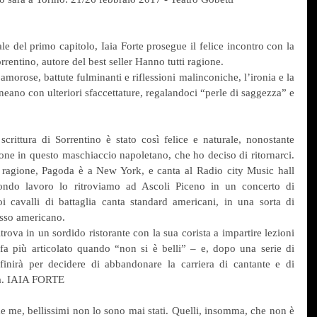
le del primo capitolo, Iaia Forte prosegue il felice incontro con la 
rrentino, autore del best seller Hanno tutti ragione.
morose, battute fulminanti e riflessioni malinconiche, l’ironia e la 
eano con ulteriori sfaccettature, regalandoci “perle di saggezza” e 
rittura di Sorrentino è stato così felice e naturale, nonostante 
one in questo maschiaccio napoletano, che ho deciso di ritornarci. 
 ragione, Pagoda è a New York, e canta al Radio city Music hall 
condo lavoro lo ritroviamo ad Ascoli Piceno in un concerto di 
 cavalli di battaglia canta standard americani, in una sorta di 
esso americano.
rova in un sordido ristorante con la sua corista a impartire lezioni 
fa più articolato quando “non si è belli” – e, dopo una serie di 
 finirà per decidere di abbandonare la carriera di cantante e di 
ca. IAIA FORTE
e me, bellissimi non lo sono mai stati. Quelli, insomma, che non è 