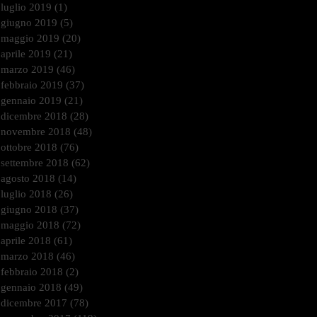
luglio 2019
(1)
1 post
giugno 2019
(5)
5 post
maggio 2019
(20)
20 post
aprile 2019
(21)
21 post
marzo 2019
(46)
46 post
febbraio 2019
(37)
37 post
gennaio 2019
(21)
21 post
dicembre 2018
(28)
28 post
novembre 2018
(48)
48 post
ottobre 2018
(76)
76 post
settembre 2018
(62)
62 post
agosto 2018
(14)
14 post
luglio 2018
(26)
26 post
giugno 2018
(37)
37 post
maggio 2018
(72)
72 post
aprile 2018
(61)
61 post
marzo 2018
(46)
46 post
febbraio 2018
(2)
2 post
gennaio 2018
(49)
49 post
dicembre 2017
(78)
78 post