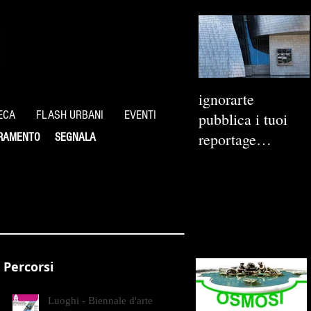
ignorarte
ECA
FLASH URBANI
EVENTI
pubblica i tuoi
reportage
RAMENTO
SEGNALA
fotografici
Percorsi
Luoghi - Biennale d'arte