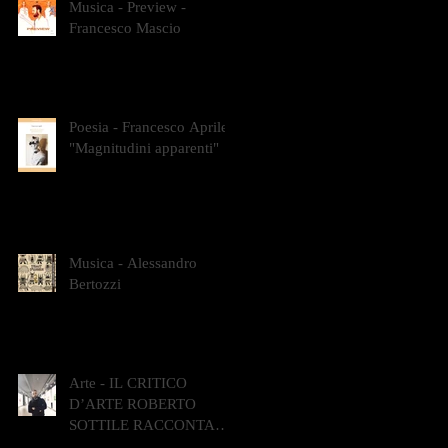
Musica - Preview -
Francesco Mascio
Poesia - Francesco Aprile -
"Magnitudini apparenti"
Musica - Alessandro
Bertozzi
Arte - IL CRITICO
D’ARTE ROBERTO
SOTTILE RACCONTA
GLI INTRECCI