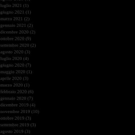
luglio 2021
(1)
1 post
giugno 2021
(1)
1 post
marzo 2021
(2)
2 post
gennaio 2021
(2)
2 post
dicembre 2020
(2)
2 post
ottobre 2020
(9)
9 post
settembre 2020
(2)
2 post
agosto 2020
(3)
3 post
luglio 2020
(4)
4 post
giugno 2020
(7)
7 post
maggio 2020
(1)
1 post
aprile 2020
(3)
3 post
marzo 2020
(1)
1 post
febbraio 2020
(6)
6 post
gennaio 2020
(7)
7 post
dicembre 2019
(4)
4 post
novembre 2019
(10)
10 post
ottobre 2019
(3)
3 post
settembre 2019
(3)
3 post
agosto 2019
(3)
3 post