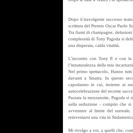
Dopo il travolgente successo teatra
scrittura del Premio Oscar Paolo So
Tra fiumi di champagne, delusioni a
complessità di Tony Pagoda si delin
una disperata, calda vitalità.
L’incontro con Tony P. e con la sc
l’innaturalezza della mia incarnazi
Nel primo spettacolo, Hanno tutti
davanti a Sinatra. In questo se
capodanno in cui, insieme ai suoi
autocelebrazione del recente succ
Passata la mezzanotte, Pagoda si rit
sulla seduzione - compito che si 
avventure al limite del surreale,
reinventarsi una vita in Sudameri
Mi rivolgo a voi, a quelli che, com