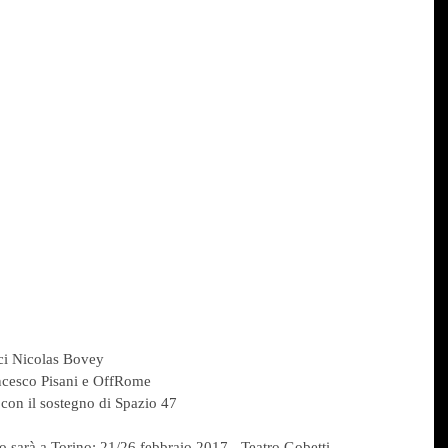
uci Nicolas Bovey
ancesco Pisani e OffRome
, con il sostegno di Spazio 47
lo sarà a Torino: 21/26 febbraio 2017 - Teatro Gobetti