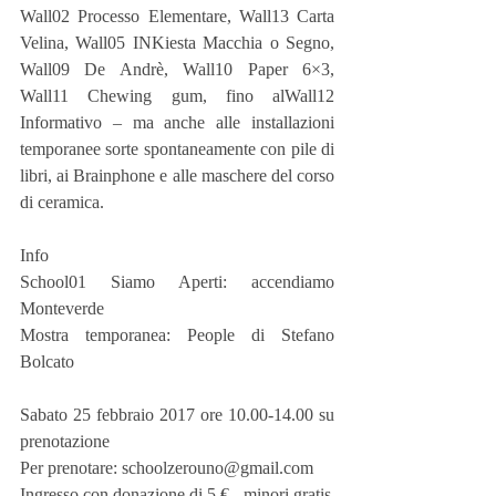
Wall02 Processo Elementare, Wall13 Carta 
Velina, Wall05 INKiesta Macchia o Segno, 
Wall09 De Andrè, Wall10 Paper 6×3, 
Wall11 Chewing gum, fino alWall12 
Informativo – ma anche alle installazioni 
temporanee sorte spontaneamente con pile di 
libri, ai Brainphone e alle maschere del corso 
di ceramica.
Info
School01 Siamo Aperti: accendiamo 
Monteverde
Mostra temporanea: People di Stefano 
Bolcato
Sabato 25 febbraio 2017 ore 10.00-14.00 su 
prenotazione
Per prenotare: schoolzerouno@gmail.com
Ingresso con donazione di 5 € - minori gratis