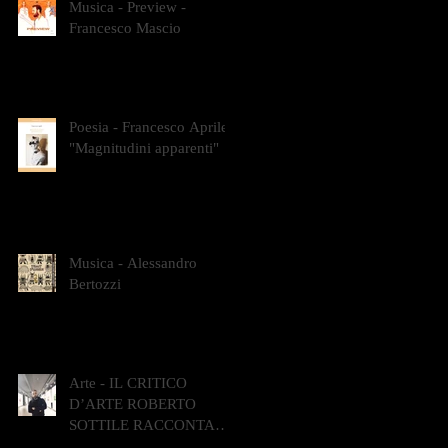
Musica - Preview -
Francesco Mascio
Poesia - Francesco Aprile -
"Magnitudini apparenti"
Musica - Alessandro
Bertozzi
Arte - IL CRITICO
D’ARTE ROBERTO
SOTTILE RACCONTA
GLI INTRECCI