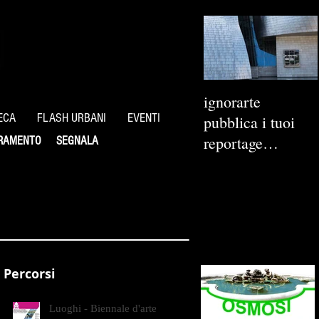
ignorarte
ECA
FLASH URBANI
EVENTI
pubblica i tuoi
reportage
RAMENTO
SEGNALA
fotografici
Percorsi
Luoghi - Biennale d'arte