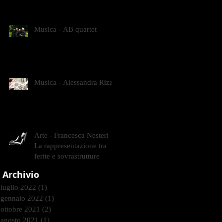
CONTEMPORANEI CHE
ANIMANO IL MUSEO D
Musica - AB quartet
Musica - Alessandra Rizzo
Arte - Francesca Nesteri -
La rappresentazione tra
ferite e sovrastrutture
Archivio
luglio 2022
(1)
1 post
gennaio 2022
(1)
1 post
ottobre 2021
(2)
2 post
agosto 2021
(1)
1 post