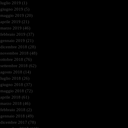
luglio 2019
(1)
1 post
giugno 2019
(5)
5 post
maggio 2019
(20)
20 post
aprile 2019
(21)
21 post
marzo 2019
(46)
46 post
febbraio 2019
(37)
37 post
gennaio 2019
(21)
21 post
dicembre 2018
(28)
28 post
novembre 2018
(48)
48 post
ottobre 2018
(76)
76 post
settembre 2018
(62)
62 post
agosto 2018
(14)
14 post
luglio 2018
(26)
26 post
giugno 2018
(37)
37 post
maggio 2018
(72)
72 post
aprile 2018
(61)
61 post
marzo 2018
(46)
46 post
febbraio 2018
(2)
2 post
gennaio 2018
(49)
49 post
dicembre 2017
(78)
78 post