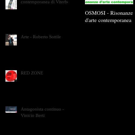
contemporanea di Viterbo
OSMOSI - Risonanze
d'arte contemporanea
Arte - Roberto Sottile
RED ZONE
Antagonista continuo -
Vinicio Berti