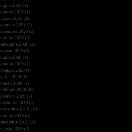
luglio 2021
(1)
1 post
giugno 2021
(1)
1 post
marzo 2021
(2)
2 post
gennaio 2021
(2)
2 post
dicembre 2020
(2)
2 post
ottobre 2020
(9)
9 post
settembre 2020
(2)
2 post
agosto 2020
(3)
3 post
luglio 2020
(4)
4 post
giugno 2020
(7)
7 post
maggio 2020
(1)
1 post
aprile 2020
(3)
3 post
marzo 2020
(1)
1 post
febbraio 2020
(6)
6 post
gennaio 2020
(7)
7 post
dicembre 2019
(4)
4 post
novembre 2019
(10)
10 post
ottobre 2019
(3)
3 post
settembre 2019
(3)
3 post
agosto 2019
(3)
3 post