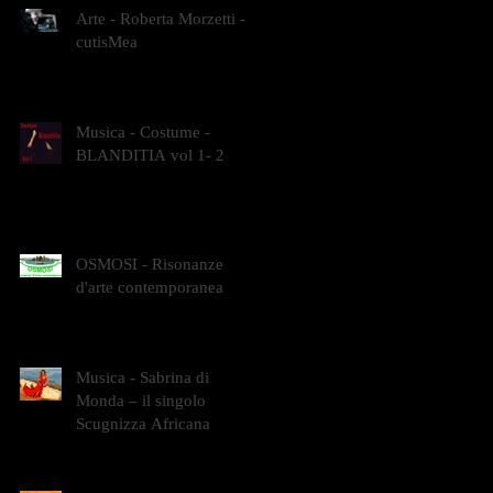
Arte - Roberta Morzetti -
cutisMea
Musica - Costume -
BLANDITIA vol 1- 2
OSMOSI - Risonanze
d'arte contemporanea
Musica - Sabrina di
Monda – il singolo
Scugnizza Africana