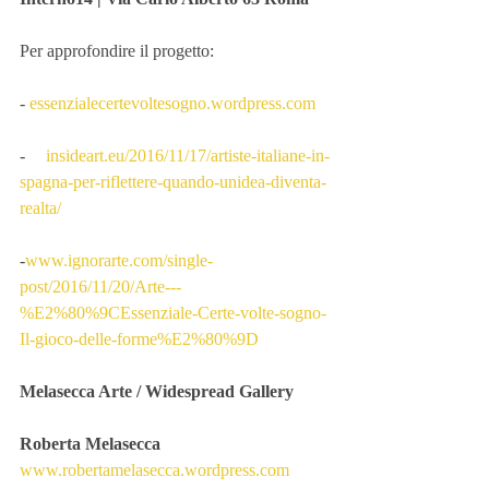
Per approfondire il progetto:
- 
essenzialecertevoltesogno.wordpress.com
- 
insideart.eu/2016/11/17/artiste-italiane-in-
spagna-per-riflettere-quando-unidea-diventa-
realta/
-
www.ignorarte.com/single-
post/2016/11/20/Arte---
%E2%80%9CEssenziale-Certe-volte-sogno-
Il-gioco-delle-forme%E2%80%9D
Melasecca Arte / Widespread Gallery
Roberta Melasecca
www.robertamelasecca.wordpress.com