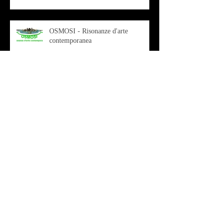
OSMOSI - Risonanze d'arte
contemporanea
Musica - Sabrina di Monda – il
singolo Scugnizza Africana
Musica - Preview - Francesco Mascio
Poesia - Francesco Aprile -